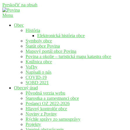
Preskočiť na obsah
Menu
Povina
Oficiálne stránky obce Povina
Obec
História
Elektronická história obce
Symboly obce
Štatút obce Povina
Mapový portál obce Povina
Povina a okolie – turistická mapa katastra obce
Knižnica obce
Voľby
Napísali o nás
COVID-19
SOBD 2021
Obecný úrad
Pôvodná verzia webu
Starostka a zamestnanci obce
Poslanci OZ 2022-2026
Hlavný kontrolór obce
Noviny z Poviny
Rýchle správy zo samosprávy
Projekty
Verejné obstarávanie