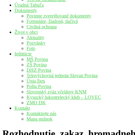
Úradná Tabuľa
Dokumenty
Povinne zverejňované dokumenty
Formuláre, žiadosti, tlačivá
Civilná ochrana
Život v obci
Aktuality
Pozvánky
Foto
Inštitúcie
MŠ Povina
ZŠ Povina
DHZ Povina
Telovýchovná jednota Slovan Povina
Únia žien
Pošta Povina
Slovenský zväz včelárov KNM
Kysucký lukostrelecký klub – LOVEC
ZMO DK
Kontakt
Kontaktujte nás
Mapa stránok
Rozhodnutie_zakaz_hromadneho