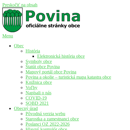
Preskočiť na obsah
Menu
Povina
Oficiálne stránky obce Povina
Obec
História
Elektronická história obce
Symboly obce
Štatút obce Povina
Mapový portál obce Povina
Povina a okolie – turistická mapa katastra obce
Knižnica obce
Voľby
Napísali o nás
COVID-19
SOBD 2021
Obecný úrad
Pôvodná verzia webu
Starostka a zamestnanci obce
Poslanci OZ 2022-2026
Hlavný kontrolór obce