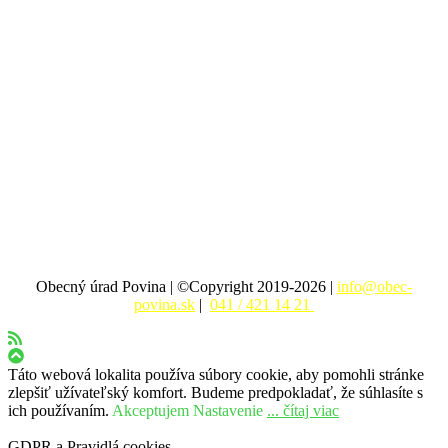
Obecný úrad Povina | ©Copyright 2019-2026 |
info@obec-
povina.sk
|
041 / 421 14 21
Táto webová lokalita používa súbory cookie, aby pomohli stránke
zlepšiť užívateľský komfort. Budeme predpokladať, že súhlasíte s
ich používaním.
Akceptujem
Nastavenie
... čítaj viac
GDPR a Pravidlá cookies