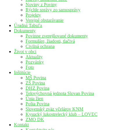
Noviny z Poviny
Rýchle správy zo samosprávy
Projekty
Verejné obstarávanie
Úradná Tabuľa
Dokumenty
Povinne zverejňované dokumenty
Formuláre, žiadosti, tlačivá
Civilná ochrana
Život v obci
Aktuality
Pozvánky
Foto
Inštitúcie
MŠ Povina
ZŠ Povina
DHZ Povina
Telovýchovná jednota Slovan Povina
Únia žien
Pošta Povina
Slovenský zväz včelárov KNM
Kysucký lukostrelecký klub – LOVEC
ZMO DK
Kontakt
Kontaktujte nás