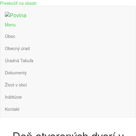
Preskočiť na obsah
Povina
Oficiálne stránky obce Povina
Menu
Obec
Obecný úrad
Úradná Tabuľa
Dokumenty
Život v obci
Inštitúcie
Kontakt
Deň otvorených dverí v