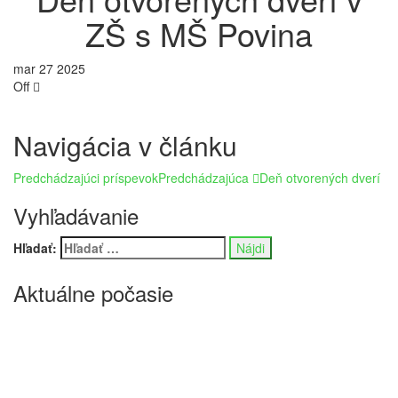
ZŠ s MŠ Povina
mar
27
2025
Off
Navigácia v článku
Predchádzajúci príspevok
Predchádzajúca
Deň otvorených dverí
Vyhľadávanie
Hľadať:
Aktuálne počasie