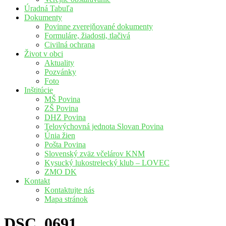
Úradná Tabuľa
Dokumenty
Povinne zverejňované dokumenty
Formuláre, žiadosti, tlačivá
Civilná ochrana
Život v obci
Aktuality
Pozvánky
Foto
Inštitúcie
MŠ Povina
ZŠ Povina
DHZ Povina
Telovýchovná jednota Slovan Povina
Únia žien
Pošta Povina
Slovenský zväz včelárov KNM
Kysucký lukostrelecký klub – LOVEC
ZMO DK
Kontakt
Kontaktujte nás
Mapa stránok
DSC_0691