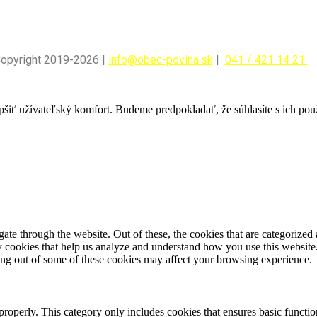
Copyright 2019-2026 |
info@obec-povina.sk
|
041 / 421 14 21
pšiť užívateľský komfort. Budeme predpokladať, že súhlasíte s ich po
e through the website. Out of these, the cookies that are categorized a
rty cookies that help us analyze and understand how you use this websit
ting out of some of these cookies may affect your browsing experience.
properly. This category only includes cookies that ensures basic functio