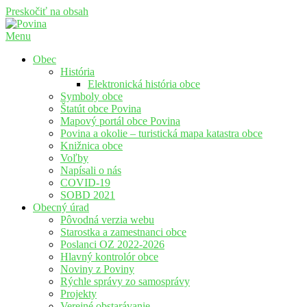
Preskočiť na obsah
Menu
Povina
Oficiálne stránky obce Povina
Obec
História
Elektronická história obce
Symboly obce
Štatút obce Povina
Mapový portál obce Povina
Povina a okolie – turistická mapa katastra obce
Knižnica obce
Voľby
Napísali o nás
COVID-19
SOBD 2021
Obecný úrad
Pôvodná verzia webu
Starostka a zamestnanci obce
Poslanci OZ 2022-2026
Hlavný kontrolór obce
Noviny z Poviny
Rýchle správy zo samosprávy
Projekty
Verejné obstarávanie