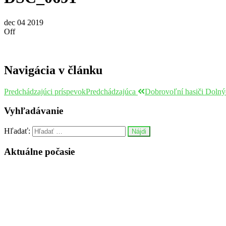
dec
04
2019
Off
Navigácia v článku
Predchádzajúci príspevok
Predchádzajúca
Dobrovoľní hasiči Dolný
Vyhľadávanie
Hľadať:
Aktuálne počasie