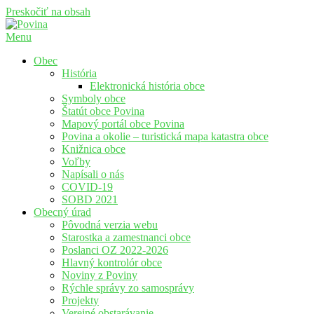
Preskočiť na obsah
Menu
Povina
Oficiálne stránky obce Povina
Obec
História
Elektronická história obce
Symboly obce
Štatút obce Povina
Mapový portál obce Povina
Povina a okolie – turistická mapa katastra obce
Knižnica obce
Voľby
Napísali o nás
COVID-19
SOBD 2021
Obecný úrad
Pôvodná verzia webu
Starostka a zamestnanci obce
Poslanci OZ 2022-2026
Hlavný kontrolór obce
Noviny z Poviny
Rýchle správy zo samosprávy
Projekty
Verejné obstarávanie