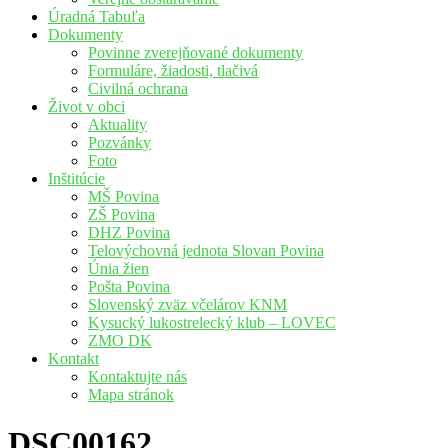
Úradná Tabuľa
Dokumenty
Povinne zverejňované dokumenty
Formuláre, žiadosti, tlačivá
Civilná ochrana
Život v obci
Aktuality
Pozvánky
Foto
Inštitúcie
MŠ Povina
ZŠ Povina
DHZ Povina
Telovýchovná jednota Slovan Povina
Únia žien
Pošta Povina
Slovenský zväz včelárov KNM
Kysucký lukostrelecký klub – LOVEC
ZMO DK
Kontakt
Kontaktujte nás
Mapa stránok
DSC00162