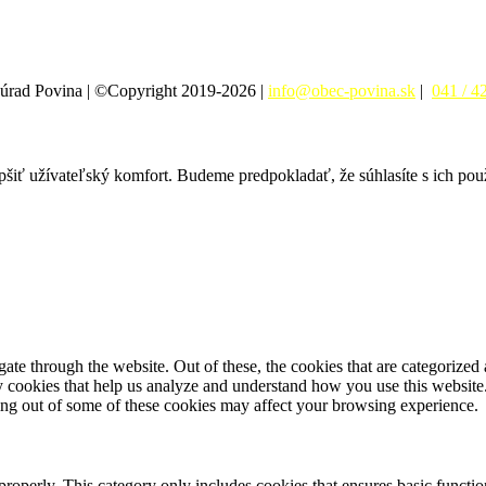
úrad Povina | ©Copyright 2019-2026 |
info@obec-povina.sk
|
041 / 4
pšiť užívateľský komfort. Budeme predpokladať, že súhlasíte s ich po
e through the website. Out of these, the cookies that are categorized a
rty cookies that help us analyze and understand how you use this websit
ting out of some of these cookies may affect your browsing experience.
properly. This category only includes cookies that ensures basic functio