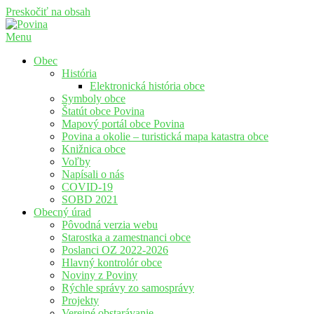
Preskočiť na obsah
Menu
Povina
Oficiálne stránky obce Povina
Obec
História
Elektronická história obce
Symboly obce
Štatút obce Povina
Mapový portál obce Povina
Povina a okolie – turistická mapa katastra obce
Knižnica obce
Voľby
Napísali o nás
COVID-19
SOBD 2021
Obecný úrad
Pôvodná verzia webu
Starostka a zamestnanci obce
Poslanci OZ 2022-2026
Hlavný kontrolór obce
Noviny z Poviny
Rýchle správy zo samosprávy
Projekty
Verejné obstarávanie