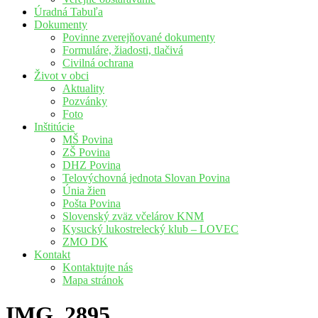
Úradná Tabuľa
Dokumenty
Povinne zverejňované dokumenty
Formuláre, žiadosti, tlačivá
Civilná ochrana
Život v obci
Aktuality
Pozvánky
Foto
Inštitúcie
MŠ Povina
ZŠ Povina
DHZ Povina
Telovýchovná jednota Slovan Povina
Únia žien
Pošta Povina
Slovenský zväz včelárov KNM
Kysucký lukostrelecký klub – LOVEC
ZMO DK
Kontakt
Kontaktujte nás
Mapa stránok
IMG_2895