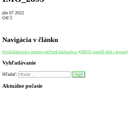
jún
07
2022
Off
Navigácia v článku
Predchádzajúci príspevok
Predchádzajúca
MDD potešil deti i dospe
Vyhľadávanie
Hľadať:
Aktuálne počasie