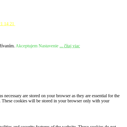
21 14 21
užívaním.
Akceptujem
Nastavenie
... čítaj viac
s necessary are stored on your browser as they are essential for the
e. These cookies will be stored in your browser only with your
nalities and security features of the website. These cookies do not