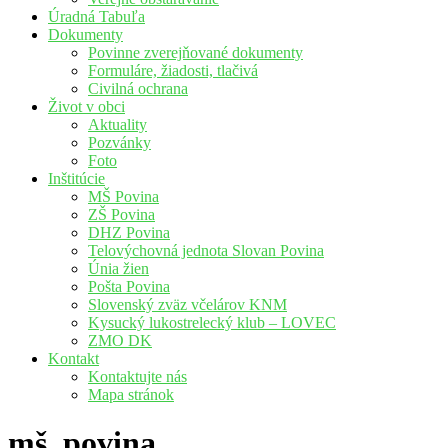
Úradná Tabuľa
Dokumenty
Povinne zverejňované dokumenty
Formuláre, žiadosti, tlačivá
Civilná ochrana
Život v obci
Aktuality
Pozvánky
Foto
Inštitúcie
MŠ Povina
ZŠ Povina
DHZ Povina
Telovýchovná jednota Slovan Povina
Únia žien
Pošta Povina
Slovenský zväz včelárov KNM
Kysucký lukostrelecký klub – LOVEC
ZMO DK
Kontakt
Kontaktujte nás
Mapa stránok
mš_povina