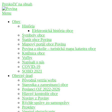
Preskočiť na obsah
Menu
Povina
Oficiálne stránky obce Povina
Obec
História
Elektronická história obce
Symboly obce
Štatút obce Povina
Mapový portál obce Povina
Povina a okolie – turistická mapa katastra obce
Knižnica obce
Voľby
Napísali o nás
COVID-19
SOBD 2021
Obecný úrad
Pôvodná verzia webu
Starostka a zamestnanci obce
Poslanci OZ 2022-2026
Hlavný kontrolór obce
Noviny z Poviny
Rýchle správy zo samosprávy
Projekty
Verejné obstarávanie