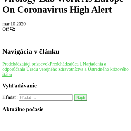
On Coronavirus High Alert
mar
10
2020
Off
Navigácia v článku
Predchádzajúci príspevok
Predchádzajúca
Nariadenia a
odporúčanía Úradu verejného zdravotníctva a Ústredného krízového
štábu
Vyhľadávanie
Hľadať:
Aktuálne počasie