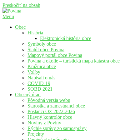
Preskočiť na obsah
Menu
Povina
Oficiálne stránky obce Povina
Obec
História
Elektronická história obce
Symboly obce
Štatút obce Povina
Mapový portál obce Povina
Povina a okolie – turistická mapa katastra obce
Knižnica obce
Voľby
Napísali o nás
COVID-19
SOBD 2021
Obecný úrad
Pôvodná verzia webu
Starostka a zamestnanci obce
Poslanci OZ 2022-2026
Hlavný kontrolór obce
Noviny z Poviny
Rýchle správy zo samosprávy
Projekty
Verejné obstarávanie