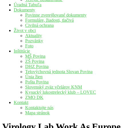
Úradná Tabuľa
Dokumenty
Povinne zverejňované dokumenty
Formuláre, žiadosti, tlačivá
Civilná ochrana
Život v obci
Aktuality
Pozvánky
Foto
Inštitúcie
MŠ Povina
ZŠ Povina
DHZ Povina
Telovýchovná jednota Slovan Povina
Únia žien
Pošta Povina
Slovenský zväz včelárov KNM
Kysucký lukostrelecký klub – LOVEC
ZMO DK
Kontakt
Kontaktujte nás
Mapa stránok
Virology Lab Work As Europe