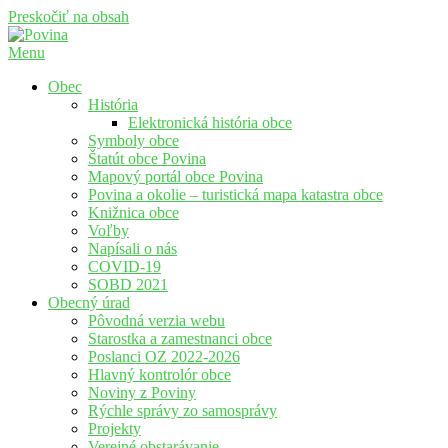
Preskočiť na obsah
Menu
Povina
Oficiálne stránky obce Povina
Obec
História
Elektronická história obce
Symboly obce
Štatút obce Povina
Mapový portál obce Povina
Povina a okolie – turistická mapa katastra obce
Knižnica obce
Voľby
Napísali o nás
COVID-19
SOBD 2021
Obecný úrad
Pôvodná verzia webu
Starostka a zamestnanci obce
Poslanci OZ 2022-2026
Hlavný kontrolór obce
Noviny z Poviny
Rýchle správy zo samosprávy
Projekty
Verejné obstarávanie