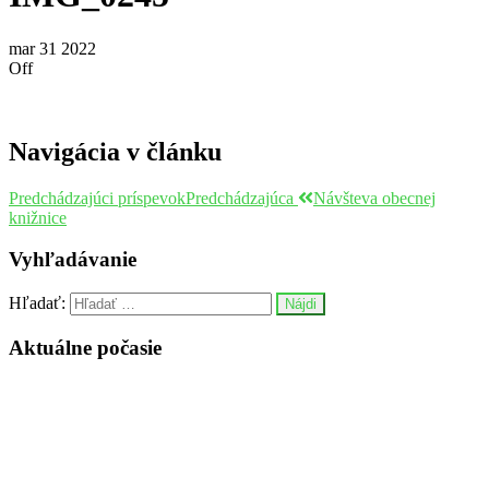
mar
31
2022
Off
Navigácia v článku
Predchádzajúci príspevok
Predchádzajúca
Návšteva obecnej
knižnice
Vyhľadávanie
Hľadať:
Aktuálne počasie