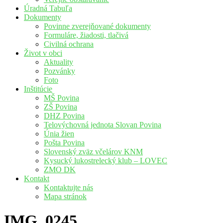
Úradná Tabuľa
Dokumenty
Povinne zverejňované dokumenty
Formuláre, žiadosti, tlačivá
Civilná ochrana
Život v obci
Aktuality
Pozvánky
Foto
Inštitúcie
MŠ Povina
ZŠ Povina
DHZ Povina
Telovýchovná jednota Slovan Povina
Únia žien
Pošta Povina
Slovenský zväz včelárov KNM
Kysucký lukostrelecký klub – LOVEC
ZMO DK
Kontakt
Kontaktujte nás
Mapa stránok
IMG_0245