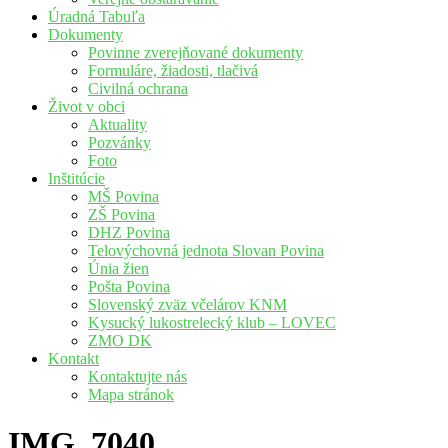
Úradná Tabuľa
Dokumenty
Povinne zverejňované dokumenty
Formuláre, žiadosti, tlačivá
Civilná ochrana
Život v obci
Aktuality
Pozvánky
Foto
Inštitúcie
MŠ Povina
ZŠ Povina
DHZ Povina
Telovýchovná jednota Slovan Povina
Únia žien
Pošta Povina
Slovenský zväz včelárov KNM
Kysucký lukostrelecký klub – LOVEC
ZMO DK
Kontakt
Kontaktujte nás
Mapa stránok
IMG_7040