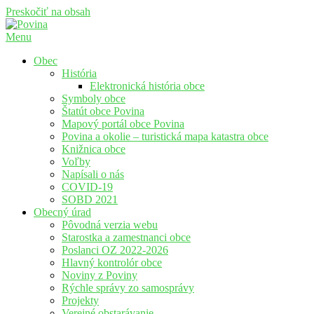
Preskočiť na obsah
Menu
Povina
Oficiálne stránky obce Povina
Obec
História
Elektronická história obce
Symboly obce
Štatút obce Povina
Mapový portál obce Povina
Povina a okolie – turistická mapa katastra obce
Knižnica obce
Voľby
Napísali o nás
COVID-19
SOBD 2021
Obecný úrad
Pôvodná verzia webu
Starostka a zamestnanci obce
Poslanci OZ 2022-2026
Hlavný kontrolór obce
Noviny z Poviny
Rýchle správy zo samosprávy
Projekty
Verejné obstarávanie