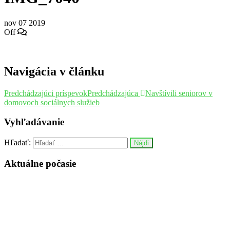
nov
07
2019
Off
Navigácia v článku
Predchádzajúci príspevok
Predchádzajúca
Navštívili seniorov v
domovoch sociálnych služieb
Vyhľadávanie
Hľadať:
Aktuálne počasie