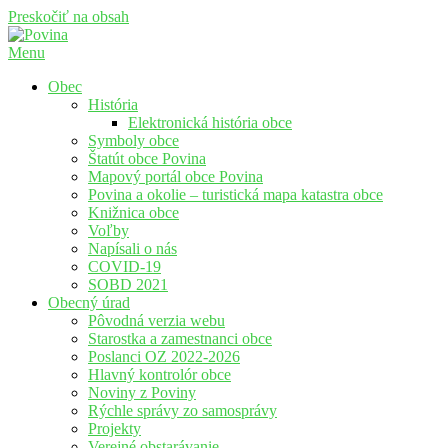
Preskočiť na obsah
Menu
Povina
Oficiálne stránky obce Povina
Obec
História
Elektronická história obce
Symboly obce
Štatút obce Povina
Mapový portál obce Povina
Povina a okolie – turistická mapa katastra obce
Knižnica obce
Voľby
Napísali o nás
COVID-19
SOBD 2021
Obecný úrad
Pôvodná verzia webu
Starostka a zamestnanci obce
Poslanci OZ 2022-2026
Hlavný kontrolór obce
Noviny z Poviny
Rýchle správy zo samosprávy
Projekty
Verejné obstarávanie