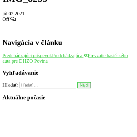
júl
02
2021
Off
Navigácia v článku
Predchádzajúci príspevok
Predchádzajúca
Prevzatie hasičského
auta pre DHZO Povina
Vyhľadávanie
Hľadať:
Aktuálne počasie