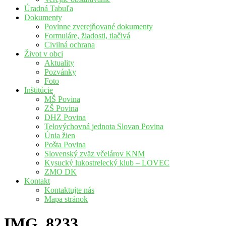
Úradná Tabuľa
Dokumenty
Povinne zverejňované dokumenty
Formuláre, žiadosti, tlačivá
Civilná ochrana
Život v obci
Aktuality
Pozvánky
Foto
Inštitúcie
MŠ Povina
ZŠ Povina
DHZ Povina
Telovýchovná jednota Slovan Povina
Únia žien
Pošta Povina
Slovenský zväz včelárov KNM
Kysucký lukostrelecký klub – LOVEC
ZMO DK
Kontakt
Kontaktujte nás
Mapa stránok
IMG_8233