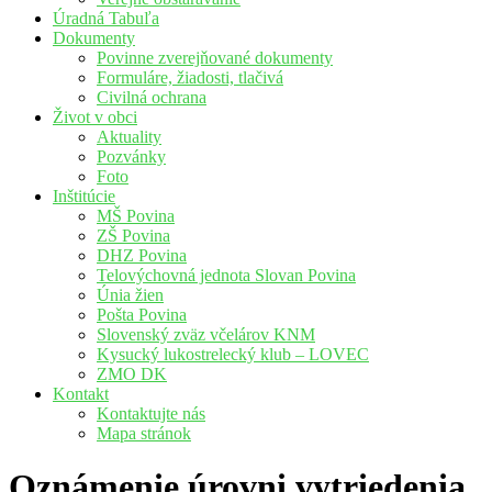
Úradná Tabuľa
Dokumenty
Povinne zverejňované dokumenty
Formuláre, žiadosti, tlačivá
Civilná ochrana
Život v obci
Aktuality
Pozvánky
Foto
Inštitúcie
MŠ Povina
ZŠ Povina
DHZ Povina
Telovýchovná jednota Slovan Povina
Únia žien
Pošta Povina
Slovenský zväz včelárov KNM
Kysucký lukostrelecký klub – LOVEC
ZMO DK
Kontakt
Kontaktujte nás
Mapa stránok
Oznámenie úrovni vytriedenia