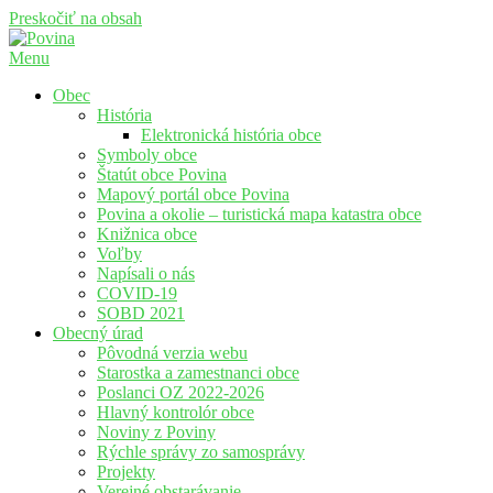
Preskočiť na obsah
Menu
Povina
Oficiálne stránky obce Povina
Obec
História
Elektronická história obce
Symboly obce
Štatút obce Povina
Mapový portál obce Povina
Povina a okolie – turistická mapa katastra obce
Knižnica obce
Voľby
Napísali o nás
COVID-19
SOBD 2021
Obecný úrad
Pôvodná verzia webu
Starostka a zamestnanci obce
Poslanci OZ 2022-2026
Hlavný kontrolór obce
Noviny z Poviny
Rýchle správy zo samosprávy
Projekty
Verejné obstarávanie