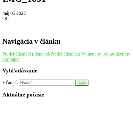
máj
05
2022
Off
Navigácia v článku
Predchádzajúci príspevok
Predchádzajúca
Vymenený polopodzemný
kontajner
Vyhľadávanie
Hľadať:
Aktuálne počasie