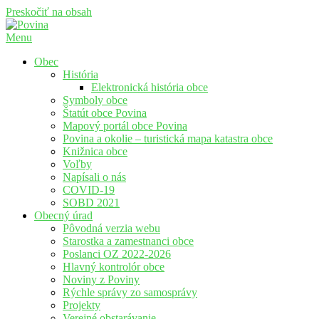
Preskočiť na obsah
Menu
Povina
Oficiálne stránky obce Povina
Obec
História
Elektronická história obce
Symboly obce
Štatút obce Povina
Mapový portál obce Povina
Povina a okolie – turistická mapa katastra obce
Knižnica obce
Voľby
Napísali o nás
COVID-19
SOBD 2021
Obecný úrad
Pôvodná verzia webu
Starostka a zamestnanci obce
Poslanci OZ 2022-2026
Hlavný kontrolór obce
Noviny z Poviny
Rýchle správy zo samosprávy
Projekty
Verejné obstarávanie