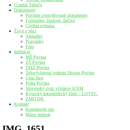
Úradná Tabuľa
Dokumenty
Povinne zverejňované dokumenty
Formuláre, žiadosti, tlačivá
Civilná ochrana
Život v obci
Aktuality
Pozvánky
Foto
Inštitúcie
MŠ Povina
ZŠ Povina
DHZ Povina
Telovýchovná jednota Slovan Povina
Únia žien
Pošta Povina
Slovenský zväz včelárov KNM
Kysucký lukostrelecký klub – LOVEC
ZMO DK
Kontakt
Kontaktujte nás
Mapa stránok
IMG_1651