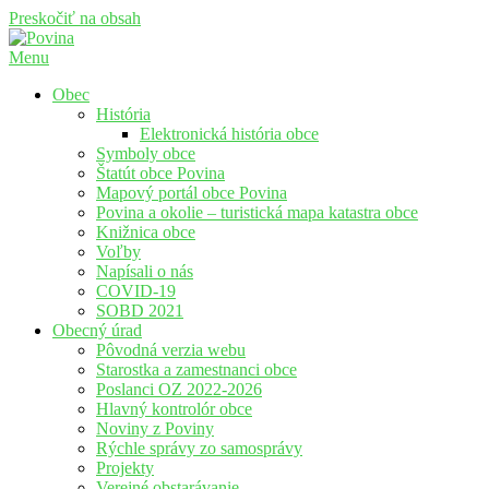
Preskočiť na obsah
Menu
Povina
Oficiálne stránky obce Povina
Obec
História
Elektronická história obce
Symboly obce
Štatút obce Povina
Mapový portál obce Povina
Povina a okolie – turistická mapa katastra obce
Knižnica obce
Voľby
Napísali o nás
COVID-19
SOBD 2021
Obecný úrad
Pôvodná verzia webu
Starostka a zamestnanci obce
Poslanci OZ 2022-2026
Hlavný kontrolór obce
Noviny z Poviny
Rýchle správy zo samosprávy
Projekty
Verejné obstarávanie