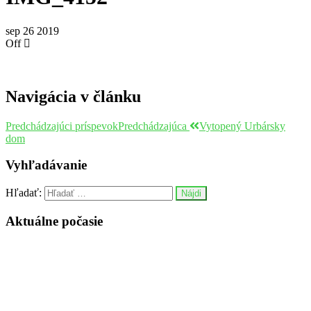
sep
26
2019
Off
Navigácia v článku
Predchádzajúci príspevok
Predchádzajúca
Vytopený Urbársky
dom
Vyhľadávanie
Hľadať:
Aktuálne počasie