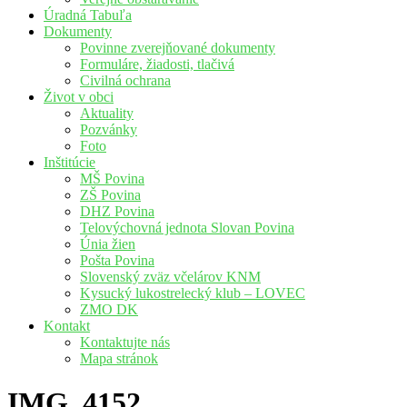
Úradná Tabuľa
Dokumenty
Povinne zverejňované dokumenty
Formuláre, žiadosti, tlačivá
Civilná ochrana
Život v obci
Aktuality
Pozvánky
Foto
Inštitúcie
MŠ Povina
ZŠ Povina
DHZ Povina
Telovýchovná jednota Slovan Povina
Únia žien
Pošta Povina
Slovenský zväz včelárov KNM
Kysucký lukostrelecký klub – LOVEC
ZMO DK
Kontakt
Kontaktujte nás
Mapa stránok
IMG_4152