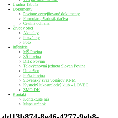
Úradná Tabuľa
Dokumenty
Povinne zverejňované dokumenty
Formuláre, žiadosti, tlačivá
Civilná ochrana
Život v obci
Aktuality
Pozvánky
Foto
Inštitúcie
MŠ Povina
ZŠ Povina
DHZ Povina
Telovýchovná jednota Slovan Povina
Únia žien
Pošta Povina
Slovenský zväz včelárov KNM
Kysucký lukostrelecký klub – LOVEC
ZMO DK
Kontakt
Kontaktujte nás
Mapa stránok
dd13b874-8e46-4277-9eb8-