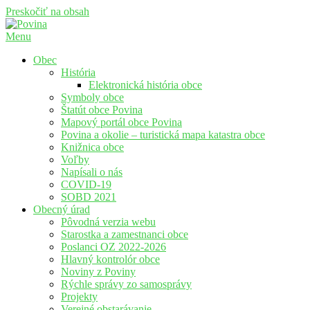
Preskočiť na obsah
Menu
Povina
Oficiálne stránky obce Povina
Obec
História
Elektronická história obce
Symboly obce
Štatút obce Povina
Mapový portál obce Povina
Povina a okolie – turistická mapa katastra obce
Knižnica obce
Voľby
Napísali o nás
COVID-19
SOBD 2021
Obecný úrad
Pôvodná verzia webu
Starostka a zamestnanci obce
Poslanci OZ 2022-2026
Hlavný kontrolór obce
Noviny z Poviny
Rýchle správy zo samosprávy
Projekty
Verejné obstarávanie