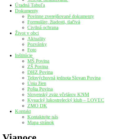
Úradná Tabuľa
Dokumenty
Povinne zverejňované dokumenty
Formuláre, žiadosti, tlačivá
Civilná ochrana
Život v obci
Aktuality
Pozvánky
Foto
Inštitúcie
MŠ Povina
ZŠ Povina
DHZ Povina
Telovýchovná jednota Slovan Povina
Únia žien
Pošta Povina
Slovenský zväz včelárov KNM
Kysucký lukostrelecký klub – LOVEC
ZMO DK
Kontakt
Kontaktujte nás
Mapa stránok
Vianoce