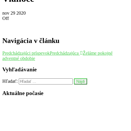
nov
29
2020
Off
Navigácia v článku
Predchádzajúci príspevok
Predchádzajúca
Želáme pokojné
adventné obdobie
Vyhľadávanie
Hľadať:
Aktuálne počasie