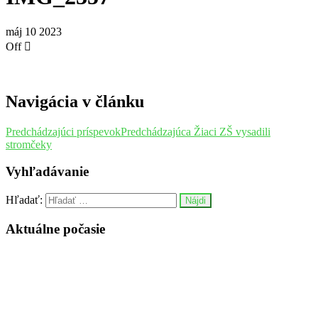
máj
10
2023
Off
Navigácia v článku
Predchádzajúci príspevok
Predchádzajúca
Žiaci ZŠ vysadili
stromčeky
Vyhľadávanie
Hľadať:
Aktuálne počasie