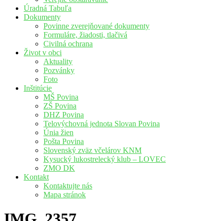
Úradná Tabuľa
Dokumenty
Povinne zverejňované dokumenty
Formuláre, žiadosti, tlačivá
Civilná ochrana
Život v obci
Aktuality
Pozvánky
Foto
Inštitúcie
MŠ Povina
ZŠ Povina
DHZ Povina
Telovýchovná jednota Slovan Povina
Únia žien
Pošta Povina
Slovenský zväz včelárov KNM
Kysucký lukostrelecký klub – LOVEC
ZMO DK
Kontakt
Kontaktujte nás
Mapa stránok
IMG_2357