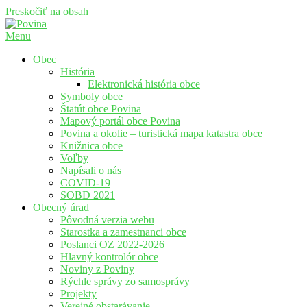
Preskočiť na obsah
Menu
Povina
Oficiálne stránky obce Povina
Obec
História
Elektronická história obce
Symboly obce
Štatút obce Povina
Mapový portál obce Povina
Povina a okolie – turistická mapa katastra obce
Knižnica obce
Voľby
Napísali o nás
COVID-19
SOBD 2021
Obecný úrad
Pôvodná verzia webu
Starostka a zamestnanci obce
Poslanci OZ 2022-2026
Hlavný kontrolór obce
Noviny z Poviny
Rýchle správy zo samosprávy
Projekty
Verejné obstarávanie