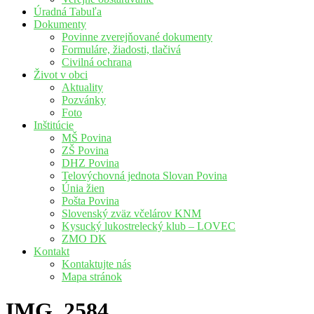
Úradná Tabuľa
Dokumenty
Povinne zverejňované dokumenty
Formuláre, žiadosti, tlačivá
Civilná ochrana
Život v obci
Aktuality
Pozvánky
Foto
Inštitúcie
MŠ Povina
ZŠ Povina
DHZ Povina
Telovýchovná jednota Slovan Povina
Únia žien
Pošta Povina
Slovenský zväz včelárov KNM
Kysucký lukostrelecký klub – LOVEC
ZMO DK
Kontakt
Kontaktujte nás
Mapa stránok
IMG_2584