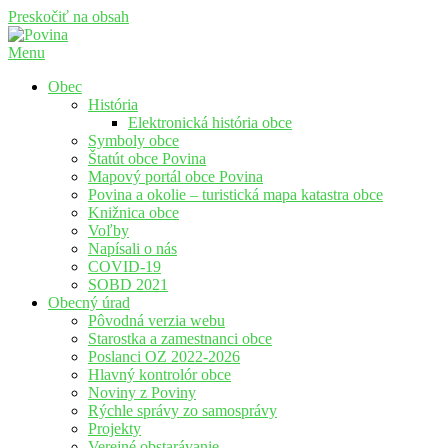
Preskočiť na obsah
Menu
Povina
Oficiálne stránky obce Povina
Obec
História
Elektronická história obce
Symboly obce
Štatút obce Povina
Mapový portál obce Povina
Povina a okolie – turistická mapa katastra obce
Knižnica obce
Voľby
Napísali o nás
COVID-19
SOBD 2021
Obecný úrad
Pôvodná verzia webu
Starostka a zamestnanci obce
Poslanci OZ 2022-2026
Hlavný kontrolór obce
Noviny z Poviny
Rýchle správy zo samosprávy
Projekty
Verejné obstarávanie