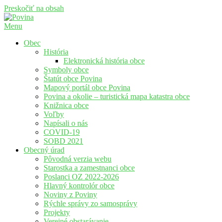
Preskočiť na obsah
Menu
Povina
Oficiálne stránky obce Povina
Obec
História
Elektronická história obce
Symboly obce
Štatút obce Povina
Mapový portál obce Povina
Povina a okolie – turistická mapa katastra obce
Knižnica obce
Voľby
Napísali o nás
COVID-19
SOBD 2021
Obecný úrad
Pôvodná verzia webu
Starostka a zamestnanci obce
Poslanci OZ 2022-2026
Hlavný kontrolór obce
Noviny z Poviny
Rýchle správy zo samosprávy
Projekty
Verejné obstarávanie