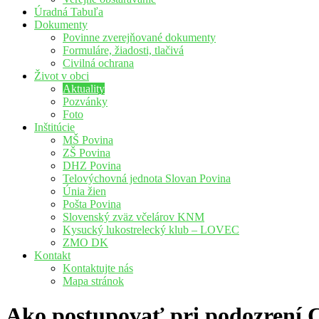
Úradná Tabuľa
Dokumenty
Povinne zverejňované dokumenty
Formuláre, žiadosti, tlačivá
Civilná ochrana
Život v obci
Aktuality
Pozvánky
Foto
Inštitúcie
MŠ Povina
ZŠ Povina
DHZ Povina
Telovýchovná jednota Slovan Povina
Únia žien
Pošta Povina
Slovenský zväz včelárov KNM
Kysucký lukostrelecký klub – LOVEC
ZMO DK
Kontakt
Kontaktujte nás
Mapa stránok
Ako postupovať pri podozrení