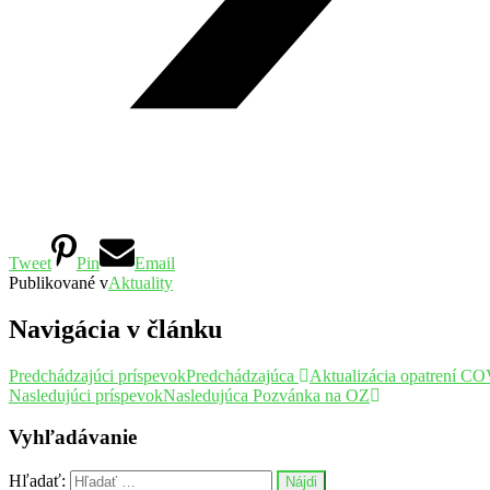
Tweet
Pin
Email
Publikované v
Aktuality
Navigácia v článku
Predchádzajúci príspevok
Predchádzajúca
Aktualizácia opatrení C
Nasledujúci príspevok
Nasledujúca
Pozvánka na OZ
Vyhľadávanie
Hľadať: