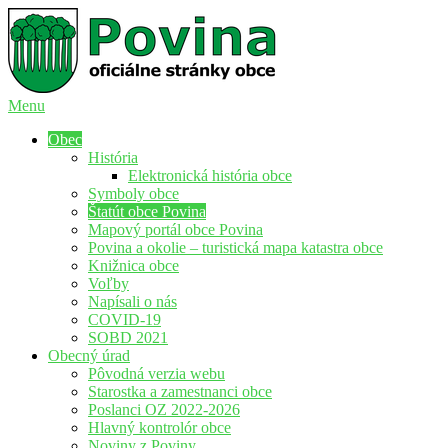
Menu
Povina
Oficiálne stránky obce Povina
Obec
História
Elektronická história obce
Symboly obce
Štatút obce Povina
Mapový portál obce Povina
Povina a okolie – turistická mapa katastra obce
Knižnica obce
Voľby
Napísali o nás
COVID-19
SOBD 2021
Obecný úrad
Pôvodná verzia webu
Starostka a zamestnanci obce
Poslanci OZ 2022-2026
Hlavný kontrolór obce
Noviny z Poviny