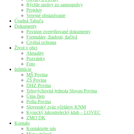
Rýchle správy zo samosprávy
Projekty
Verejné obstarávanie
Úradná Tabuľa
Dokumenty
Povinne zverejňované dokumenty
Formuláre, žiadosti, tlačivá
Civilná ochrana
Život v obci
Aktuality
Pozvánky
Foto
Inštitúcie
MŠ Povina
ZŠ Povina
DHZ Povina
Telovýchovná jednota Slovan Povina
Únia žien
Pošta Povina
Slovenský zväz včelárov KNM
Kysucký lukostrelecký klub – LOVEC
ZMO DK
Kontakt
Kontaktujte nás
Mapa stránok