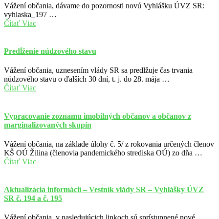
Vážení občania, dávame do pozornosti novú Vyhlášku ÚVZ SR:
vyhlaska_197 …
Čítať Viac
Predĺženie núdzového stavu
Vážení občania, uznesením vlády SR sa predlžuje čas trvania
núdzového stavu o ďalších 30 dní, t. j. do 28. mája …
Čítať Viac
Vypracovanie zoznamu imobilných občanov a občanov z
marginalizovaných skupín
Vážení občania, na základe úlohy č. 5/ z rokovania určených členov
KŠ OÚ Žilina (členovia pandemického strediska OÚ) zo dňa …
Čítať Viac
Aktualizácia informácií – Vestník vlády SR – Vyhlášky ÚVZ
SR č. 194 a č. 195
Vážení občania, v nasledujúcich linkoch sú sprístupnené nové