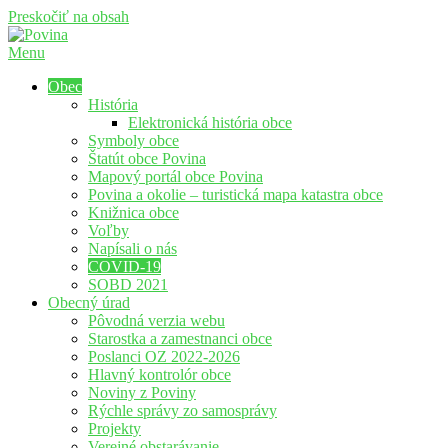
Preskočiť na obsah
Menu
Povina
Oficiálne stránky obce Povina
Obec
História
Elektronická história obce
Symboly obce
Štatút obce Povina
Mapový portál obce Povina
Povina a okolie – turistická mapa katastra obce
Knižnica obce
Voľby
Napísali o nás
COVID-19
SOBD 2021
Obecný úrad
Pôvodná verzia webu
Starostka a zamestnanci obce
Poslanci OZ 2022-2026
Hlavný kontrolór obce
Noviny z Poviny
Rýchle správy zo samosprávy
Projekty
Verejné obstarávanie