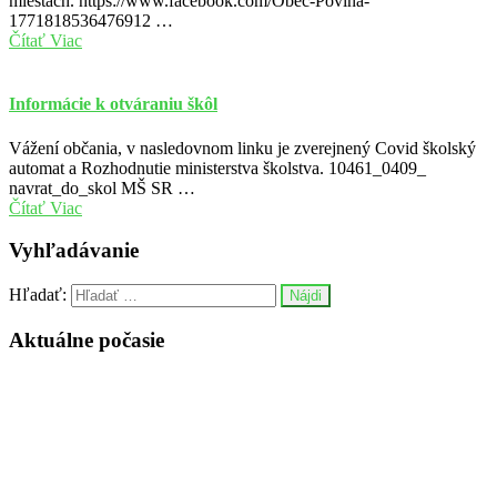
miestach. https://www.facebook.com/Obec-Povina-
1771818536476912 …
Čítať Viac
Informácie k otváraniu škôl
Vážení občania, v nasledovnom linku je zverejnený Covid školský
automat a Rozhodnutie ministerstva školstva. 10461_0409_
navrat_do_skol MŠ SR …
Čítať Viac
Vyhľadávanie
Hľadať:
Aktuálne počasie