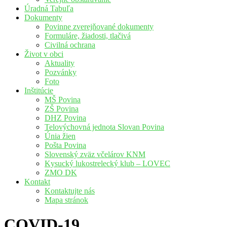
Úradná Tabuľa
Dokumenty
Povinne zverejňované dokumenty
Formuláre, žiadosti, tlačivá
Civilná ochrana
Život v obci
Aktuality
Pozvánky
Foto
Inštitúcie
MŠ Povina
ZŠ Povina
DHZ Povina
Telovýchovná jednota Slovan Povina
Únia žien
Pošta Povina
Slovenský zväz včelárov KNM
Kysucký lukostrelecký klub – LOVEC
ZMO DK
Kontakt
Kontaktujte nás
Mapa stránok
COVID-19