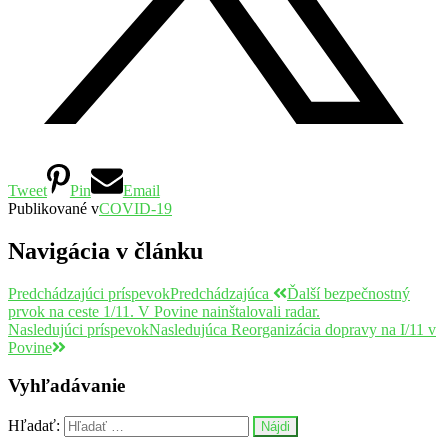
Tweet
Pin
Email
Publikované v
COVID-19
Navigácia v článku
Predchádzajúci príspevok
Predchádzajúca
Ďalší bezpečnostný
prvok na ceste 1/11. V Povine nainštalovali radar.
Nasledujúci príspevok
Nasledujúca
Reorganizácia dopravy na I/11 v
Povine
Vyhľadávanie
Hľadať: