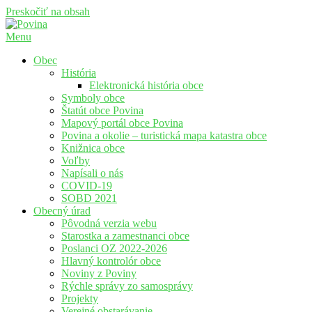
Preskočiť na obsah
Menu
Povina
Oficiálne stránky obce Povina
Obec
História
Elektronická história obce
Symboly obce
Štatút obce Povina
Mapový portál obce Povina
Povina a okolie – turistická mapa katastra obce
Knižnica obce
Voľby
Napísali o nás
COVID-19
SOBD 2021
Obecný úrad
Pôvodná verzia webu
Starostka a zamestnanci obce
Poslanci OZ 2022-2026
Hlavný kontrolór obce
Noviny z Poviny
Rýchle správy zo samosprávy
Projekty
Verejné obstarávanie