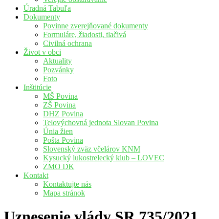
Úradná Tabuľa
Dokumenty
Povinne zverejňované dokumenty
Formuláre, žiadosti, tlačivá
Civilná ochrana
Život v obci
Aktuality
Pozvánky
Foto
Inštitúcie
MŠ Povina
ZŠ Povina
DHZ Povina
Telovýchovná jednota Slovan Povina
Únia žien
Pošta Povina
Slovenský zväz včelárov KNM
Kysucký lukostrelecký klub – LOVEC
ZMO DK
Kontakt
Kontaktujte nás
Mapa stránok
Uznesenie vlády SR 735/2021