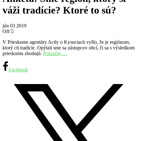
váži tradície? Ktoré to sú?
jún
03
2019
Off
V Prieskume agentúry Actly o Kysuciach vyšlo, že je regiónom,
ktorý ctí tradície. Opýtali sme sa zástupcov obcí, či sa s výsledkom
prieskumu zhodujú.
Pokračuj …
Facebook