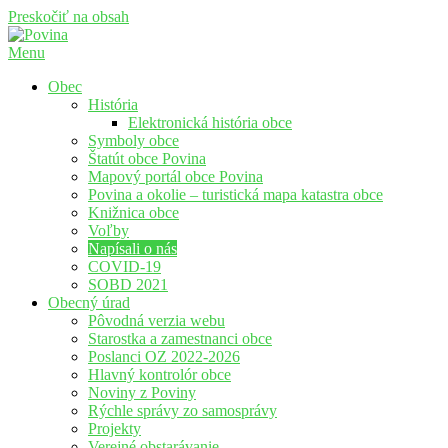
Preskočiť na obsah
Menu
Povina
Oficiálne stránky obce Povina
Obec
História
Elektronická história obce
Symboly obce
Štatút obce Povina
Mapový portál obce Povina
Povina a okolie – turistická mapa katastra obce
Knižnica obce
Voľby
Napísali o nás
COVID-19
SOBD 2021
Obecný úrad
Pôvodná verzia webu
Starostka a zamestnanci obce
Poslanci OZ 2022-2026
Hlavný kontrolór obce
Noviny z Poviny
Rýchle správy zo samosprávy
Projekty
Verejné obstarávanie