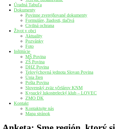
Úradná Tabuľa
Dokumenty
Povinne zverejňované dokumenty
Formuláre, žiadosti, tlačivá
Civilná ochrana
Život v obci
Aktuality
Pozvánky
Foto
Inštitúcie
MŠ Povina
ZŠ Povina
DHZ Povina
Telovýchovná jednota Slovan Povina
Únia žien
Pošta Povina
Slovenský zväz včelárov KNM
Kysucký lukostrelecký klub – LOVEC
ZMO DK
Kontakt
Kontaktujte nás
Mapa stránok
Anketa: Sme región, ktorý si