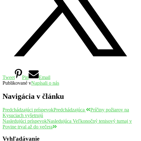
Tweet
Pin
Email
Publikované v
Napísali o nás
Navigácia v článku
Predchádzajúci príspevok
Predchádzajúca
Príčiny požiarov na
Kysuciach vyšetrujú
Nasledujúci príspevok
Nasledujúca
Veľkonočný tenisový turnaj v
Povine trval až do večera
Vyhľadávanie