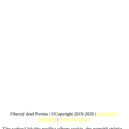
Obecný úrad Povina | ©Copyright 2019-2026 |
info@obec-
povina.sk
|
041 / 421 14 21
Táto webová lokalita používa súbory cookie, aby pomohli stránke