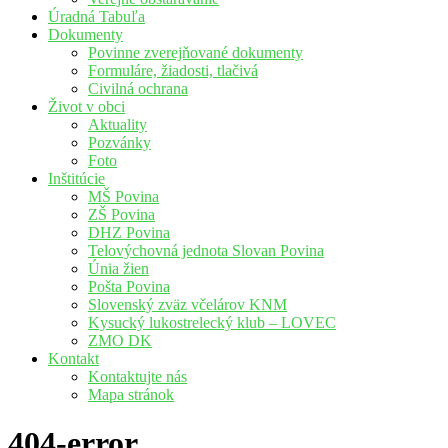
Úradná Tabuľa
Dokumenty
Povinne zverejňované dokumenty
Formuláre, žiadosti, tlačivá
Civilná ochrana
Život v obci
Aktuality
Pozvánky
Foto
Inštitúcie
MŠ Povina
ZŠ Povina
DHZ Povina
Telovýchovná jednota Slovan Povina
Únia žien
Pošta Povina
Slovenský zväz včelárov KNM
Kysucký lukostrelecký klub – LOVEC
ZMO DK
Kontakt
Kontaktujte nás
Mapa stránok
404-error