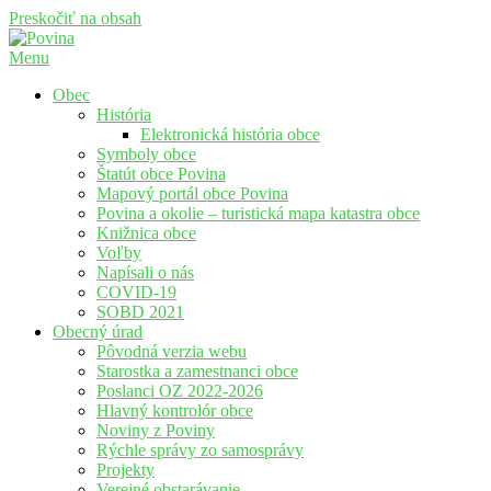
Preskočiť na obsah
Menu
Povina
Oficiálne stránky obce Povina
Obec
História
Elektronická história obce
Symboly obce
Štatút obce Povina
Mapový portál obce Povina
Povina a okolie – turistická mapa katastra obce
Knižnica obce
Voľby
Napísali o nás
COVID-19
SOBD 2021
Obecný úrad
Pôvodná verzia webu
Starostka a zamestnanci obce
Poslanci OZ 2022-2026
Hlavný kontrolór obce
Noviny z Poviny
Rýchle správy zo samosprávy
Projekty
Verejné obstarávanie