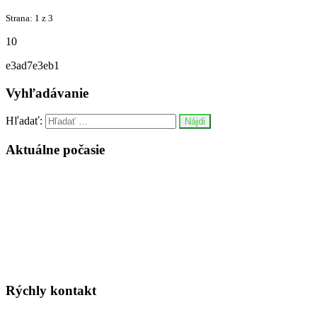
Strana: 1 z 3
10
e3ad7e3eb1
Vyhľadávanie
Hľadať:
Aktuálne počasie
Rýchly kontakt