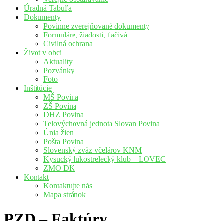
Úradná Tabuľa
Dokumenty
Povinne zverejňované dokumenty
Formuláre, žiadosti, tlačivá
Civilná ochrana
Život v obci
Aktuality
Pozvánky
Foto
Inštitúcie
MŠ Povina
ZŠ Povina
DHZ Povina
Telovýchovná jednota Slovan Povina
Únia žien
Pošta Povina
Slovenský zväz včelárov KNM
Kysucký lukostrelecký klub – LOVEC
ZMO DK
Kontakt
Kontaktujte nás
Mapa stránok
PZD – Faktúry