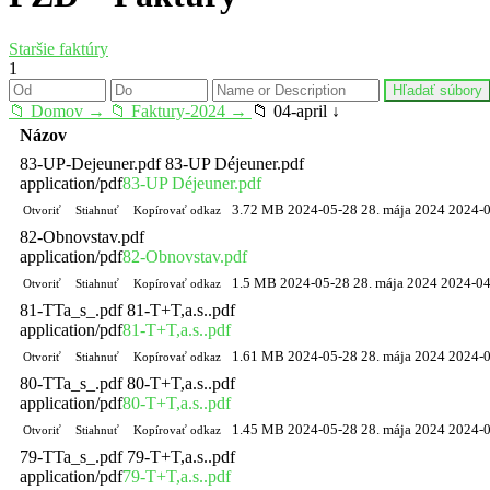
Staršie faktúry
1
📁 Domov →
📁 Faktury-2024 →
📁 04-april ↓
Názov
83-UP-Dejeuner.pdf
83-UP Déjeuner.pdf
application/pdf
83-UP Déjeuner.pdf
3.72 MB
2024-05-28
28. mája 2024
2024-
Otvoriť
Stiahnuť
Kopírovať odkaz
82-Obnovstav.pdf
application/pdf
82-Obnovstav.pdf
1.5 MB
2024-05-28
28. mája 2024
2024-04
Otvoriť
Stiahnuť
Kopírovať odkaz
81-TTa_s_.pdf
81-T+T,a.s..pdf
application/pdf
81-T+T,a.s..pdf
1.61 MB
2024-05-28
28. mája 2024
2024-
Otvoriť
Stiahnuť
Kopírovať odkaz
80-TTa_s_.pdf
80-T+T,a.s..pdf
application/pdf
80-T+T,a.s..pdf
1.45 MB
2024-05-28
28. mája 2024
2024-
Otvoriť
Stiahnuť
Kopírovať odkaz
79-TTa_s_.pdf
79-T+T,a.s..pdf
application/pdf
79-T+T,a.s..pdf