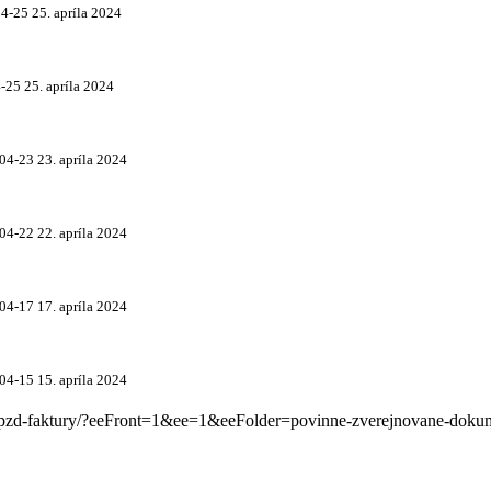
04-25
25. apríla 2024
-25
25. apríla 2024
04-23
23. apríla 2024
04-22
22. apríla 2024
04-17
17. apríla 2024
04-15
15. apríla 2024
ty/pzd-faktury/?eeFront=1&ee=1&eeFolder=povinne-zverejnovane-d