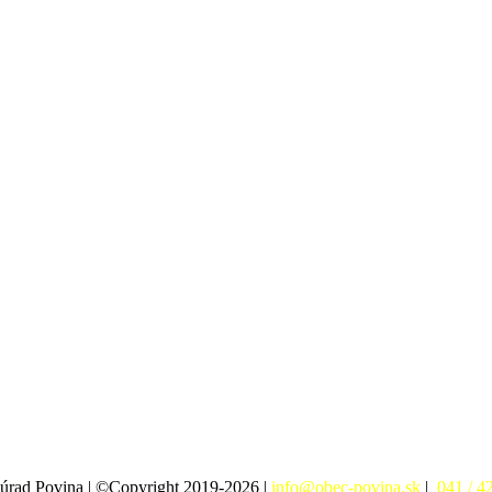
úrad Povina | ©Copyright 2019-2026 |
info@obec-povina.sk
|
041 / 4