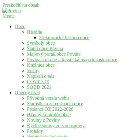
Preskočiť na obsah
Menu
Povina
Oficiálne stránky obce Povina
Obec
História
Elektronická história obce
Symboly obce
Štatút obce Povina
Mapový portál obce Povina
Povina a okolie – turistická mapa katastra obce
Knižnica obce
Voľby
Napísali o nás
COVID-19
SOBD 2021
Obecný úrad
Pôvodná verzia webu
Starostka a zamestnanci obce
Poslanci OZ 2022-2026
Hlavný kontrolór obce
Noviny z Poviny
Rýchle správy zo samosprávy
Projekty
Verejné obstarávanie