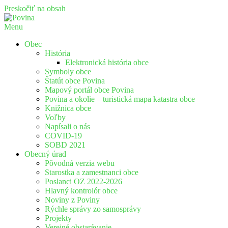
Preskočiť na obsah
Menu
Povina
Oficiálne stránky obce Povina
Obec
História
Elektronická história obce
Symboly obce
Štatút obce Povina
Mapový portál obce Povina
Povina a okolie – turistická mapa katastra obce
Knižnica obce
Voľby
Napísali o nás
COVID-19
SOBD 2021
Obecný úrad
Pôvodná verzia webu
Starostka a zamestnanci obce
Poslanci OZ 2022-2026
Hlavný kontrolór obce
Noviny z Poviny
Rýchle správy zo samosprávy
Projekty
Verejné obstarávanie