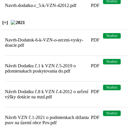
Stiahni
Navrh-dodatku-c_5-k-VZN-42012.pdf
PDF
[+]
2021
Stiahni
Navrh-Dodatok-6-k-VZN-o-urceni-vysky-
PDF
doacie.pdf
Stiahni
Návrh Dodatku č.1 k VZN č.5-2019 o
PDF
pdomienakach poskytovania do.pdf
Stiahni
Návrh Dodatku č.8 k VZN č.4-2012 o určení
PDF
výšky dotácie na mzd.pdf
Stiahni
Návrh VZN č.1-2021 o podmienkach držania
PDF
psov na území obce Pov.pdf