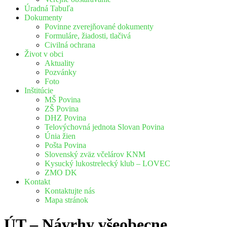
Úradná Tabuľa
Dokumenty
Povinne zverejňované dokumenty
Formuláre, žiadosti, tlačivá
Civilná ochrana
Život v obci
Aktuality
Pozvánky
Foto
Inštitúcie
MŠ Povina
ZŠ Povina
DHZ Povina
Telovýchovná jednota Slovan Povina
Únia žien
Pošta Povina
Slovenský zväz včelárov KNM
Kysucký lukostrelecký klub – LOVEC
ZMO DK
Kontakt
Kontaktujte nás
Mapa stránok
ÚT – Návrhy všeobecne