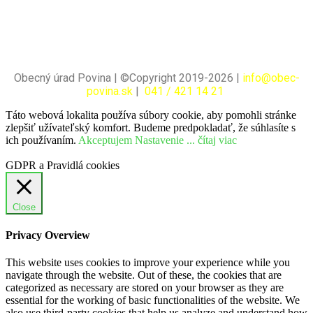
Obecný úrad Povina | ©Copyright 2019-2026 |
info@obec-
povina.sk
|
041 / 421 14 21
Táto webová lokalita používa súbory cookie, aby pomohli stránke
zlepšiť užívateľský komfort. Budeme predpokladať, že súhlasíte s
ich používaním.
Akceptujem
Nastavenie
... čítaj viac
GDPR a Pravidlá cookies
Close
Privacy Overview
This website uses cookies to improve your experience while you
navigate through the website. Out of these, the cookies that are
categorized as necessary are stored on your browser as they are
essential for the working of basic functionalities of the website. We
also use third-party cookies that help us analyze and understand how