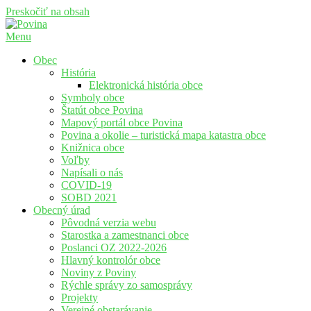
Preskočiť na obsah
Menu
Povina
Oficiálne stránky obce Povina
Obec
História
Elektronická história obce
Symboly obce
Štatút obce Povina
Mapový portál obce Povina
Povina a okolie – turistická mapa katastra obce
Knižnica obce
Voľby
Napísali o nás
COVID-19
SOBD 2021
Obecný úrad
Pôvodná verzia webu
Starostka a zamestnanci obce
Poslanci OZ 2022-2026
Hlavný kontrolór obce
Noviny z Poviny
Rýchle správy zo samosprávy
Projekty
Verejné obstarávanie