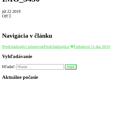
júl
22
2019
Off
Navigácia v článku
Predchádzajúci príspevok
Predchádzajúca
Futbalová 11-tka 2019
Vyhľadávanie
Hľadať:
Aktuálne počasie