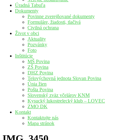
Úradná Tabuľa
Dokumenty
Povinne zverejňované dokumenty
Formuláre, žiadosti, tlačivá
Civilná ochrana
Život v obci
Aktuality
Pozvánky
Foto
Inštitúcie
MŠ Povina
ZŠ Povina
DHZ Povina
Telovýchovná jednota Slovan Povina
Únia žien
Pošta Povina
Slovenský zväz včelárov KNM
Kysucký lukostrelecký klub – LOVEC
ZMO DK
Kontakt
Kontaktujte nás
Mapa stránok
IMG_3450