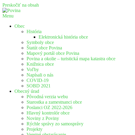
Preskočiť na obsah
Menu
Povina
Oficiálne stránky obce Povina
Obec
História
Elektronická história obce
Symboly obce
Štatút obce Povina
Mapový portál obce Povina
Povina a okolie – turistická mapa katastra obce
Knižnica obce
Voľby
Napísali o nás
COVID-19
SOBD 2021
Obecný úrad
Pôvodná verzia webu
Starostka a zamestnanci obce
Poslanci OZ 2022-2026
Hlavný kontrolór obce
Noviny z Poviny
Rýchle správy zo samosprávy
Projekty
Verejné obstarávanie