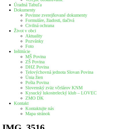
Úradná Tabuľa
Dokumenty
Povinne zverejňované dokumenty
Formuláre, žiadosti, tlačivá
Civilná ochrana
Život v obci
Aktuality
Pozvánky
Foto
Inštitúcie
MŠ Povina
ZŠ Povina
DHZ Povina
Telovýchovná jednota Slovan Povina
Únia žien
Pošta Povina
Slovenský zväz včelárov KNM
Kysucký lukostrelecký klub – LOVEC
ZMO DK
Kontakt
Kontaktujte nás
Mapa stránok
IMG_3516