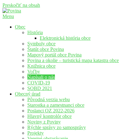
Preskočiť na obsah
Menu
Povina
Oficiálne stránky obce Povina
Obec
História
Elektronická história obce
Symboly obce
Štatút obce Povina
Mapový portál obce Povina
Povina a okolie – turistická mapa katastra obce
Knižnica obce
Voľby
Napísali o nás
COVID-19
SOBD 2021
Obecný úrad
Pôvodná verzia webu
Starostka a zamestnanci obce
Poslanci OZ 2022-2026
Hlavný kontrolór obce
Noviny z Poviny
Rýchle správy zo samosprávy
Projekty
Verejné obstarávanie