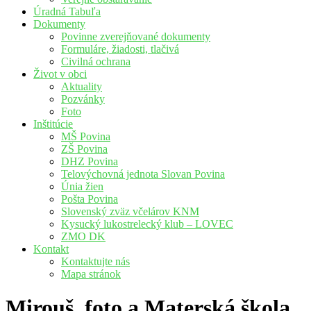
Úradná Tabuľa
Dokumenty
Povinne zverejňované dokumenty
Formuláre, žiadosti, tlačivá
Civilná ochrana
Život v obci
Aktuality
Pozvánky
Foto
Inštitúcie
MŠ Povina
ZŠ Povina
DHZ Povina
Telovýchovná jednota Slovan Povina
Únia žien
Pošta Povina
Slovenský zväz včelárov KNM
Kysucký lukostrelecký klub – LOVEC
ZMO DK
Kontakt
Kontaktujte nás
Mapa stránok
Mirouš_foto a Materská škola