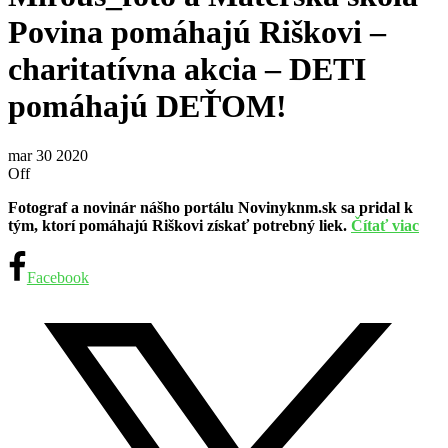
Povina pomáhajú Riškovi –
charitatívna akcia – DETI
pomáhajú DEŤOM!
mar
30
2020
Off
Fotograf a novinár nášho portálu Novinyknm.sk sa pridal k
tým, ktorí pomáhajú Riškovi získať potrebný liek.
Čítať viac
Facebook