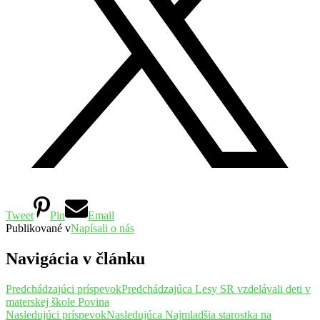
Tweet
Pin
Email
Publikované v
Napísali o nás
Navigácia v článku
Predchádzajúci príspevok
Predchádzajúca
Lesy SR vzdelávali deti v
materskej škole Povina
Nasledujúci príspevok
Nasledujúca
Najmladšia starostka na