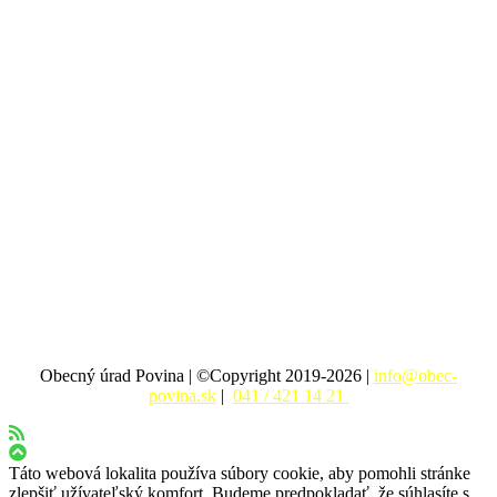
Obecný úrad Povina | ©Copyright 2019-2026 |
info@obec-
povina.sk
|
041 / 421 14 21
Táto webová lokalita používa súbory cookie, aby pomohli stránke
zlepšiť užívateľský komfort. Budeme predpokladať, že súhlasíte s