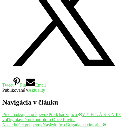
Tweet
Pin
Email
Publikované v
Aktuality
Navigácia v článku
Predchádzajúci príspevok
Predchádzajúca
V Y H L Á S E N I E
voľby hlavného kontrolóra Obce Povina
Nasledujúci príspevok
Nasledujúca
Brigáda na cintoríne