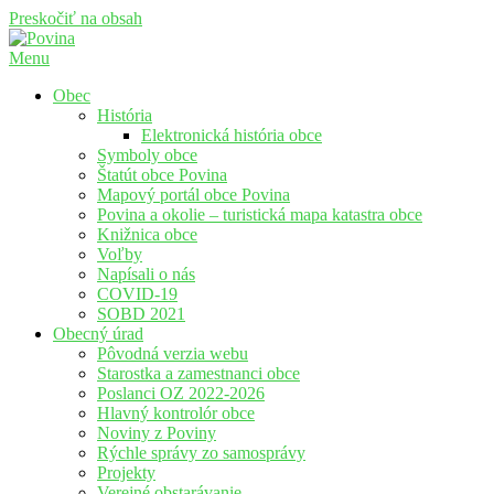
Preskočiť na obsah
Menu
Povina
Oficiálne stránky obce Povina
Obec
História
Elektronická história obce
Symboly obce
Štatút obce Povina
Mapový portál obce Povina
Povina a okolie – turistická mapa katastra obce
Knižnica obce
Voľby
Napísali o nás
COVID-19
SOBD 2021
Obecný úrad
Pôvodná verzia webu
Starostka a zamestnanci obce
Poslanci OZ 2022-2026
Hlavný kontrolór obce
Noviny z Poviny
Rýchle správy zo samosprávy
Projekty
Verejné obstarávanie