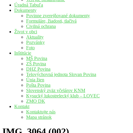
Úradná Tabuľa
Dokumenty
Povinne zverejňované dokumenty
Formuláre, žiadosti, tlačivá
Civilná ochrana
Život v obci
Aktuality
Pozvánky
Foto
Inštitúcie
MŠ Povina
ZŠ Povina
DHZ Povina
Telovýchovná jednota Slovan Povina
Únia žien
Pošta Povina
Slovenský zväz včelárov KNM
Kysucký lukostrelecký klub – LOVEC
ZMO DK
Kontakt
Kontaktujte nás
Mapa stránok
IMG_3064 (002)