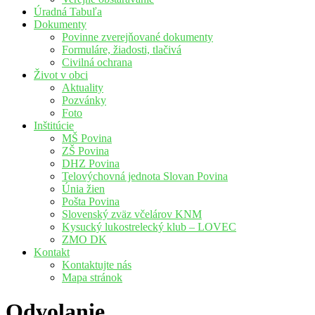
Úradná Tabuľa
Dokumenty
Povinne zverejňované dokumenty
Formuláre, žiadosti, tlačivá
Civilná ochrana
Život v obci
Aktuality
Pozvánky
Foto
Inštitúcie
MŠ Povina
ZŠ Povina
DHZ Povina
Telovýchovná jednota Slovan Povina
Únia žien
Pošta Povina
Slovenský zväz včelárov KNM
Kysucký lukostrelecký klub – LOVEC
ZMO DK
Kontakt
Kontaktujte nás
Mapa stránok
Odvolanie