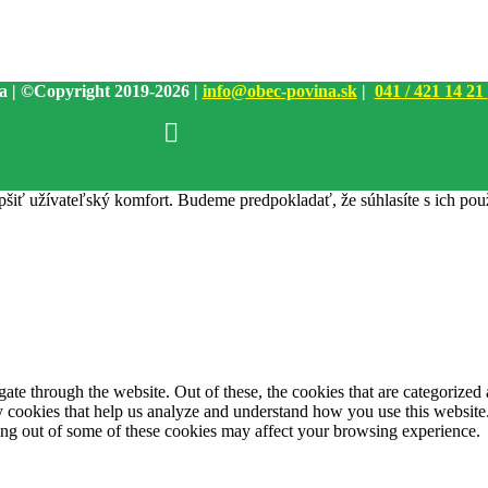
a | ©Copyright 2019-2026 |
info@obec-povina.sk
|
041 / 421 14 21
pšiť užívateľský komfort. Budeme predpokladať, že súhlasíte s ich po
e through the website. Out of these, the cookies that are categorized a
rty cookies that help us analyze and understand how you use this websit
ting out of some of these cookies may affect your browsing experience.