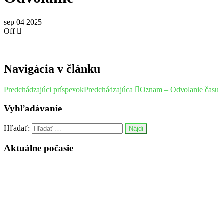
sep
04
2025
Off
Navigácia v článku
Predchádzajúci príspevok
Predchádzajúca
Oznam – Odvolanie času 
Vyhľadávanie
Hľadať:
Aktuálne počasie