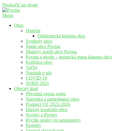
Preskočiť na obsah
Menu
Povina
Oficiálne stránky obce Povina
Obec
História
Elektronická história obce
Symboly obce
Štatút obce Povina
Mapový portál obce Povina
Povina a okolie – turistická mapa katastra obce
Knižnica obce
Voľby
Napísali o nás
COVID-19
SOBD 2021
Obecný úrad
Pôvodná verzia webu
Starostka a zamestnanci obce
Poslanci OZ 2022-2026
Hlavný kontrolór obce
Noviny z Poviny
Rýchle správy zo samosprávy
Projekty
Verejné obstarávanie