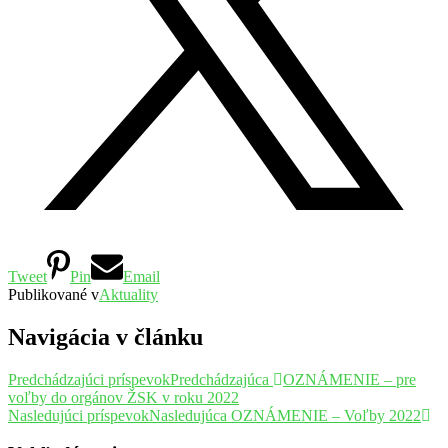
Tweet
Pin
Email
Publikované v
Aktuality
Navigácia v článku
Predchádzajúci príspevok
Predchádzajúca
OZNÁMENIE – pre
voľby do orgánov ŽSK v roku 2022
Nasledujúci príspevok
Nasledujúca
OZNÁMENIE – Voľby 2022