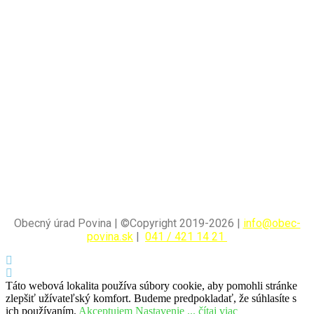
Obecný úrad Povina | ©Copyright 2019-2026 |
info@obec-
povina.sk
|
041 / 421 14 21
Táto webová lokalita používa súbory cookie, aby pomohli stránke
zlepšiť užívateľský komfort. Budeme predpokladať, že súhlasíte s
ich používaním.
Akceptujem
Nastavenie
... čítaj viac