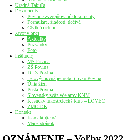
Úradná Tabuľa
Dokumenty
Povinne zverejňované dokumenty
Formuláre, žiadosti, tlačivá
Civilná ochrana
Život v obci
Aktuality
Pozvánky
Foto
Inštitúcie
MŠ Povina
ZŠ Povina
DHZ Povina
Telovýchovná jednota Slovan Povina
Únia žien
Pošta Povina
Slovenský zväz včelárov KNM
Kysucký lukostrelecký klub – LOVEC
ZMO DK
Kontakt
Kontaktujte nás
Mapa stránok
OZNÁMENIE – Voľby 2022