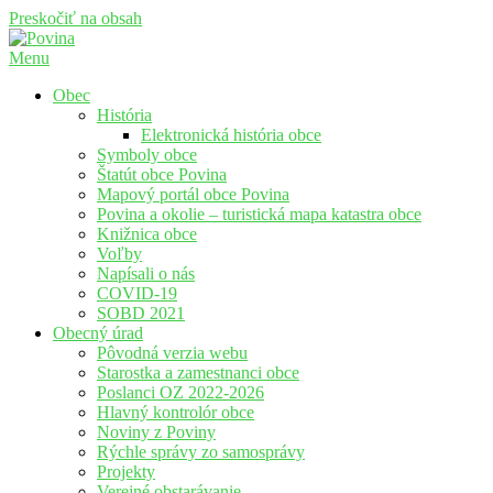
Preskočiť na obsah
Menu
Povina
Oficiálne stránky obce Povina
Obec
História
Elektronická história obce
Symboly obce
Štatút obce Povina
Mapový portál obce Povina
Povina a okolie – turistická mapa katastra obce
Knižnica obce
Voľby
Napísali o nás
COVID-19
SOBD 2021
Obecný úrad
Pôvodná verzia webu
Starostka a zamestnanci obce
Poslanci OZ 2022-2026
Hlavný kontrolór obce
Noviny z Poviny
Rýchle správy zo samosprávy
Projekty
Verejné obstarávanie