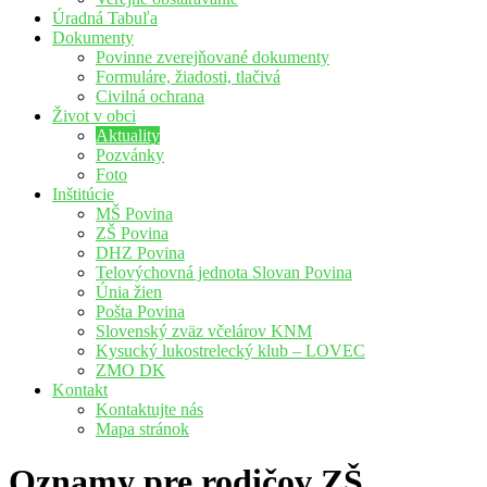
Úradná Tabuľa
Dokumenty
Povinne zverejňované dokumenty
Formuláre, žiadosti, tlačivá
Civilná ochrana
Život v obci
Aktuality
Pozvánky
Foto
Inštitúcie
MŠ Povina
ZŠ Povina
DHZ Povina
Telovýchovná jednota Slovan Povina
Únia žien
Pošta Povina
Slovenský zväz včelárov KNM
Kysucký lukostrelecký klub – LOVEC
ZMO DK
Kontakt
Kontaktujte nás
Mapa stránok
Oznamy pre rodičov ZŠ