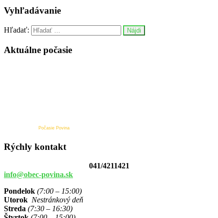
Vyhľadávanie
Hľadať:
Aktuálne počasie
Počasie Povina
Rýchly kontakt
041/4211421
info@obec-povina.sk
Pondelok
(7:00 – 15:00)
Utorok
Nestránkový deň
Streda
(7:30 – 16:30)
Štvrtok
(7:00 – 15:00)