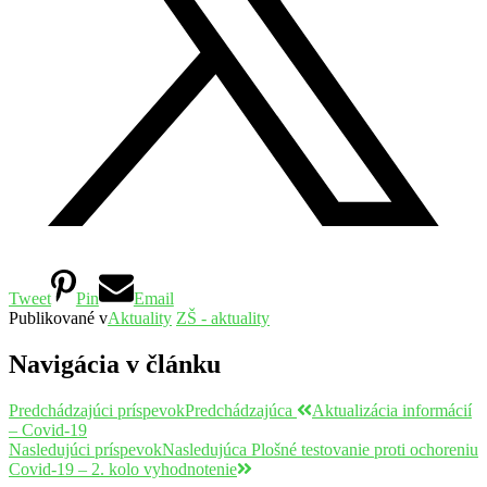
Tweet
Pin
Email
Publikované v
Aktuality
ZŠ - aktuality
Navigácia v článku
Predchádzajúci príspevok
Predchádzajúca
Aktualizácia informácií
– Covid-19
Nasledujúci príspevok
Nasledujúca
Plošné testovanie proti ochoreniu
Covid-19 – 2. kolo vyhodnotenie