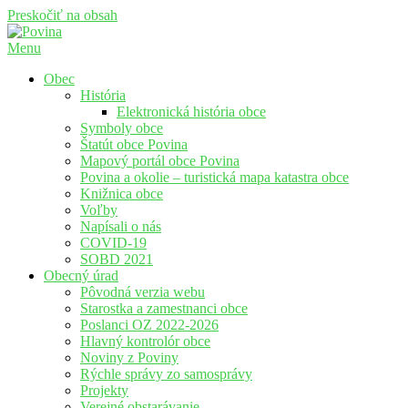
Preskočiť na obsah
Menu
Povina
Oficiálne stránky obce Povina
Obec
História
Elektronická história obce
Symboly obce
Štatút obce Povina
Mapový portál obce Povina
Povina a okolie – turistická mapa katastra obce
Knižnica obce
Voľby
Napísali o nás
COVID-19
SOBD 2021
Obecný úrad
Pôvodná verzia webu
Starostka a zamestnanci obce
Poslanci OZ 2022-2026
Hlavný kontrolór obce
Noviny z Poviny
Rýchle správy zo samosprávy
Projekty
Verejné obstarávanie