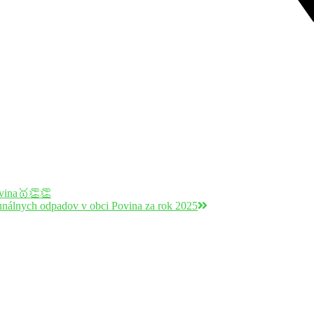
vina🥇👏👏
nálnych odpadov v obci Povina za rok 2025