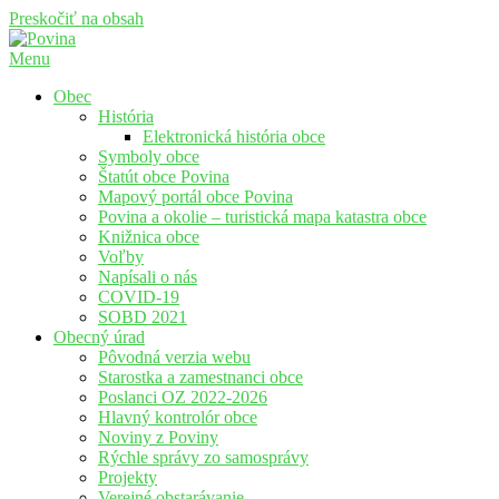
Preskočiť na obsah
Menu
Povina
Oficiálne stránky obce Povina
Obec
História
Elektronická história obce
Symboly obce
Štatút obce Povina
Mapový portál obce Povina
Povina a okolie – turistická mapa katastra obce
Knižnica obce
Voľby
Napísali o nás
COVID-19
SOBD 2021
Obecný úrad
Pôvodná verzia webu
Starostka a zamestnanci obce
Poslanci OZ 2022-2026
Hlavný kontrolór obce
Noviny z Poviny
Rýchle správy zo samosprávy
Projekty
Verejné obstarávanie