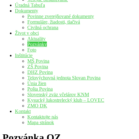
Úradná Tabuľa
Dokumenty
Povinne zverejňované dokumenty
Formuláre, žiadosti, tlačivá
Civilná ochrana
Život v obci
Aktuality
Pozvánky
Foto
Inštitúcie
MŠ Povina
ZŠ Povina
DHZ Povina
Telovýchovná jednota Slovan Povina
Únia žien
Pošta Povina
Slovenský zväz včelárov KNM
Kysucký lukostrelecký klub – LOVEC
ZMO DK
Kontakt
Kontaktujte nás
Mapa stránok
Pozvánka OZ