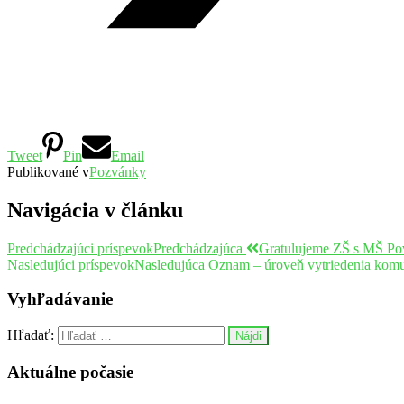
Tweet
Pin
Email
Publikované v
Pozvánky
Navigácia v článku
Predchádzajúci príspevok
Predchádzajúca
Gratulujeme ZŠ s MŠ Po
Nasledujúci príspevok
Nasledujúca
Oznam – úroveň vytriedenia komu
Vyhľadávanie
Hľadať:
Aktuálne počasie