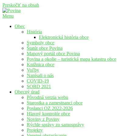
Preskočiť na obsah
Menu
Povina
Oficiálne stránky obce Povina
Obec
História
Elektronická história obce
Symboly obce
Štatút obce Povina
Mapový portál obce Povina
Povina a okolie – turistická mapa katastra obce
Knižnica obce
Voľby
Napísali o nás
COVID-19
SOBD 2021
Obecný úrad
Pôvodná verzia webu
Starostka a zamestnanci obce
Poslanci OZ 2022-2026
Hlavný kontrolór obce
Noviny z Poviny
Rýchle správy zo samosprávy
Projekty
Verejné obstarávanie