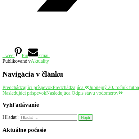
Tweet
Pin
Email
Publikované v
Aktuality
Navigácia v článku
Predchádzajúci príspevok
Predchádzajúca
Jubilejný 20. ročník futb
Nasledujúci príspevok
Nasledujúca
Odpis stavu vodomerov
Vyhľadávanie
Hľadať:
Aktuálne počasie