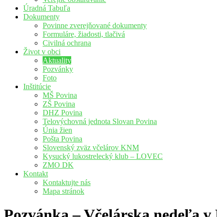
Úradná Tabuľa
Dokumenty
Povinne zverejňované dokumenty
Formuláre, žiadosti, tlačivá
Civilná ochrana
Život v obci
Aktuality
Pozvánky
Foto
Inštitúcie
MŠ Povina
ZŠ Povina
DHZ Povina
Telovýchovná jednota Slovan Povina
Únia žien
Pošta Povina
Slovenský zväz včelárov KNM
Kysucký lukostrelecký klub – LOVEC
ZMO DK
Kontakt
Kontaktujte nás
Mapa stránok
Pozvánka – Včelárska nedeľa v 