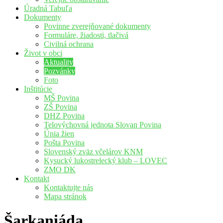
Úradná Tabuľa
Dokumenty
Povinne zverejňované dokumenty
Formuláre, žiadosti, tlačivá
Civilná ochrana
Život v obci
Aktuality
Pozvánky
Foto
Inštitúcie
MŠ Povina
ZŠ Povina
DHZ Povina
Telovýchovná jednota Slovan Povina
Únia žien
Pošta Povina
Slovenský zväz včelárov KNM
Kysucký lukostrelecký klub – LOVEC
ZMO DK
Kontakt
Kontaktujte nás
Mapa stránok
Šarkaniáda