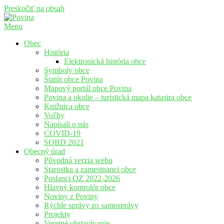
Preskočiť na obsah
Menu
Povina
Oficiálne stránky obce Povina
Obec
História
Elektronická história obce
Symboly obce
Štatút obce Povina
Mapový portál obce Povina
Povina a okolie – turistická mapa katastra obce
Knižnica obce
Voľby
Napísali o nás
COVID-19
SOBD 2021
Obecný úrad
Pôvodná verzia webu
Starostka a zamestnanci obce
Poslanci OZ 2022-2026
Hlavný kontrolór obce
Noviny z Poviny
Rýchle správy zo samosprávy
Projekty
Verejné obstarávanie