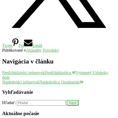
Tweet
Pin
Email
Publikované v
Aktuality
Pozvánky
Navigácia v článku
Predchádzajúci príspevok
Predchádzajúca
Vytopený Urbársky
dom
Nasledujúci príspevok
Nasledujúca
Oznámenie
Vyhľadávanie
Hľadať:
Aktuálne počasie