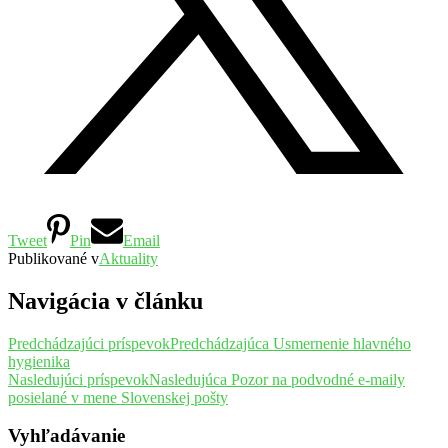
Tweet
Pin
Email
Publikované v
Aktuality
Navigácia v článku
Predchádzajúci príspevok
Predchádzajúca
Usmernenie hlavného
hygienika
Nasledujúci príspevok
Nasledujúca
Pozor na podvodné e-maily
posielané v mene Slovenskej pošty
Vyhľadávanie