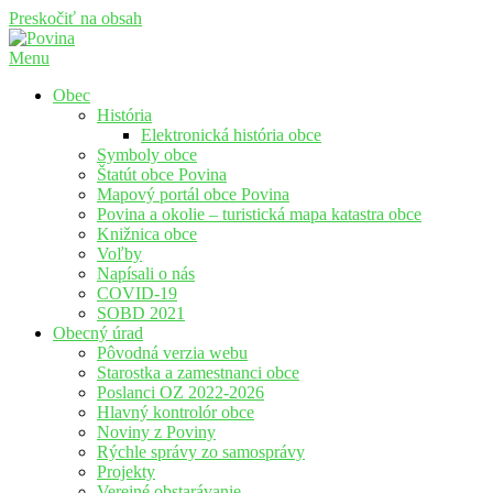
Preskočiť na obsah
Menu
Povina
Oficiálne stránky obce Povina
Obec
História
Elektronická história obce
Symboly obce
Štatút obce Povina
Mapový portál obce Povina
Povina a okolie – turistická mapa katastra obce
Knižnica obce
Voľby
Napísali o nás
COVID-19
SOBD 2021
Obecný úrad
Pôvodná verzia webu
Starostka a zamestnanci obce
Poslanci OZ 2022-2026
Hlavný kontrolór obce
Noviny z Poviny
Rýchle správy zo samosprávy
Projekty
Verejné obstarávanie