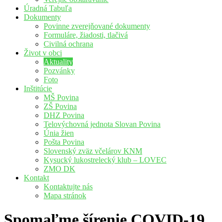
Úradná Tabuľa
Dokumenty
Povinne zverejňované dokumenty
Formuláre, žiadosti, tlačivá
Civilná ochrana
Život v obci
Aktuality
Pozvánky
Foto
Inštitúcie
MŠ Povina
ZŠ Povina
DHZ Povina
Telovýchovná jednota Slovan Povina
Únia žien
Pošta Povina
Slovenský zväz včelárov KNM
Kysucký lukostrelecký klub – LOVEC
ZMO DK
Kontakt
Kontaktujte nás
Mapa stránok
Spomaľme šírenie COVID-19