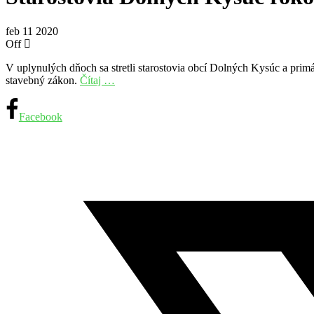
feb
11
2020
Off
V uplynulých dňoch sa stretli starostovia obcí Dolných Kysúc a pr
stavebný zákon.
Čítaj …
Facebook