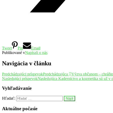
Tweet
Pin
Email
Publikované v
Napísali o nás
Navigácia v článku
Predchádzajúci príspevok
Predchádzajúca
Výzva občanom – chráňte 
Nasledujúci príspevok
Nasledujúca
Kaderníctvo a kozmetika sú už v 
Vyhľadávanie
Hľadať:
Aktuálne počasie