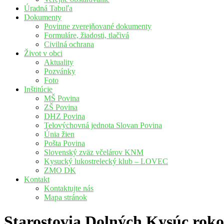
Úradná Tabuľa
Dokumenty
Povinne zverejňované dokumenty
Formuláre, žiadosti, tlačivá
Civilná ochrana
Život v obci
Aktuality
Pozvánky
Foto
Inštitúcie
MŠ Povina
ZŠ Povina
DHZ Povina
Telovýchovná jednota Slovan Povina
Únia žien
Pošta Povina
Slovenský zväz včelárov KNM
Kysucký lukostrelecký klub – LOVEC
ZMO DK
Kontakt
Kontaktujte nás
Mapa stránok
Starostovia Dolných Kysúc rok