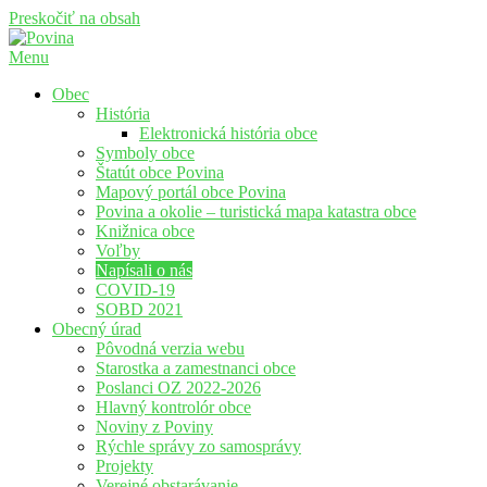
Preskočiť na obsah
Menu
Povina
Oficiálne stránky obce Povina
Obec
História
Elektronická história obce
Symboly obce
Štatút obce Povina
Mapový portál obce Povina
Povina a okolie – turistická mapa katastra obce
Knižnica obce
Voľby
Napísali o nás
COVID-19
SOBD 2021
Obecný úrad
Pôvodná verzia webu
Starostka a zamestnanci obce
Poslanci OZ 2022-2026
Hlavný kontrolór obce
Noviny z Poviny
Rýchle správy zo samosprávy
Projekty
Verejné obstarávanie