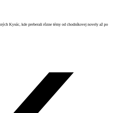
lných Kysúc, kde preberali rôzne témy od chodníkovej novely až po