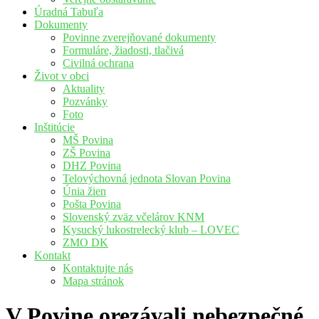
Úradná Tabuľa
Dokumenty
Povinne zverejňované dokumenty
Formuláre, žiadosti, tlačivá
Civilná ochrana
Život v obci
Aktuality
Pozvánky
Foto
Inštitúcie
MŠ Povina
ZŠ Povina
DHZ Povina
Telovýchovná jednota Slovan Povina
Únia žien
Pošta Povina
Slovenský zväz včelárov KNM
Kysucký lukostrelecký klub – LOVEC
ZMO DK
Kontakt
Kontaktujte nás
Mapa stránok
V Povine orezávali nebezpečné