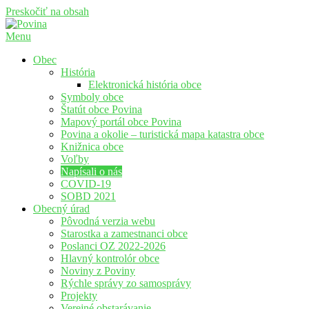
Preskočiť na obsah
Menu
Povina
Oficiálne stránky obce Povina
Obec
História
Elektronická história obce
Symboly obce
Štatút obce Povina
Mapový portál obce Povina
Povina a okolie – turistická mapa katastra obce
Knižnica obce
Voľby
Napísali o nás
COVID-19
SOBD 2021
Obecný úrad
Pôvodná verzia webu
Starostka a zamestnanci obce
Poslanci OZ 2022-2026
Hlavný kontrolór obce
Noviny z Poviny
Rýchle správy zo samosprávy
Projekty
Verejné obstarávanie