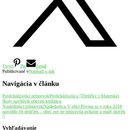
Tweet
Pin
Email
Publikované v
Napísali o nás
Navigácia v článku
Predchádzajúci príspevok
Predchádzajúca
Detičky z Materskej
školy navštívili obecnú knižnicu
Nasledujúci príspevok
Nasledujúca
V obci Povina sa v roku 2018
narodilo 16 detičiek – obec pre ne pripravila uvítanie a malý darček
Vyhľadávanie