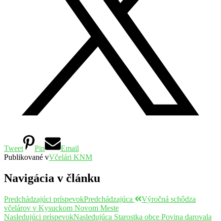
Tweet
Pin
Email
Publikované v
Včelári KNM
Navigácia v článku
Predchádzajúci príspevok
Predchádzajúca
Výročná schôdza
včelárov v Kysuckom Novom Meste
Nasledujúci príspevok
Nasledujúca
Starostka obce Povina darovala