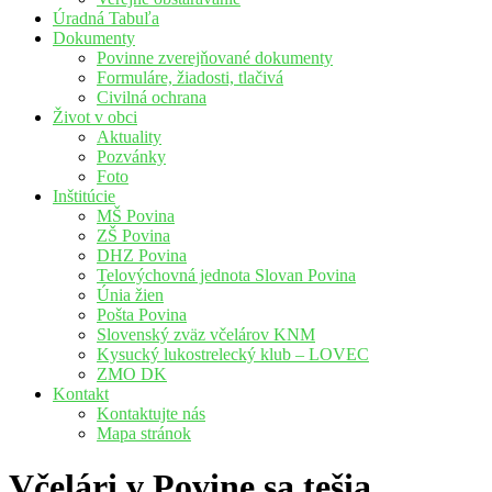
Úradná Tabuľa
Dokumenty
Povinne zverejňované dokumenty
Formuláre, žiadosti, tlačivá
Civilná ochrana
Život v obci
Aktuality
Pozvánky
Foto
Inštitúcie
MŠ Povina
ZŠ Povina
DHZ Povina
Telovýchovná jednota Slovan Povina
Únia žien
Pošta Povina
Slovenský zväz včelárov KNM
Kysucký lukostrelecký klub – LOVEC
ZMO DK
Kontakt
Kontaktujte nás
Mapa stránok
Včelári v Povine sa tešia