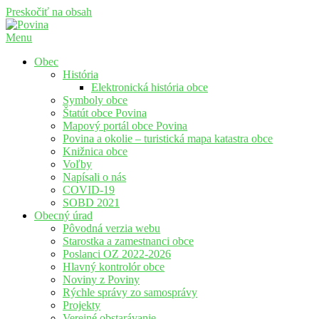
Preskočiť na obsah
Menu
Povina
Oficiálne stránky obce Povina
Obec
História
Elektronická história obce
Symboly obce
Štatút obce Povina
Mapový portál obce Povina
Povina a okolie – turistická mapa katastra obce
Knižnica obce
Voľby
Napísali o nás
COVID-19
SOBD 2021
Obecný úrad
Pôvodná verzia webu
Starostka a zamestnanci obce
Poslanci OZ 2022-2026
Hlavný kontrolór obce
Noviny z Poviny
Rýchle správy zo samosprávy
Projekty
Verejné obstarávanie