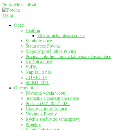
Preskočiť na obsah
Menu
Povina
Oficiálne stránky obce Povina
Obec
História
Elektronická história obce
Symboly obce
Štatút obce Povina
Mapový portál obce Povina
Povina a okolie – turistická mapa katastra obce
Knižnica obce
Voľby
Napísali o nás
COVID-19
SOBD 2021
Obecný úrad
Pôvodná verzia webu
Starostka a zamestnanci obce
Poslanci OZ 2022-2026
Hlavný kontrolór obce
Noviny z Poviny
Rýchle správy zo samosprávy
Projekty
Verejné obstarávanie