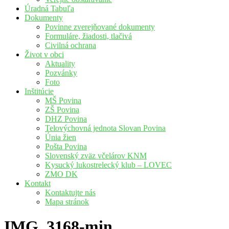
Úradná Tabuľa
Dokumenty
Povinne zverejňované dokumenty
Formuláre, žiadosti, tlačivá
Civilná ochrana
Život v obci
Aktuality
Pozvánky
Foto
Inštitúcie
MŠ Povina
ZŠ Povina
DHZ Povina
Telovýchovná jednota Slovan Povina
Únia žien
Pošta Povina
Slovenský zväz včelárov KNM
Kysucký lukostrelecký klub – LOVEC
ZMO DK
Kontakt
Kontaktujte nás
Mapa stránok
IMG_3168-min