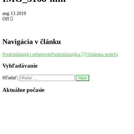
aug
13
2019
Off
Navigácia v článku
Predchádzajúci príspevok
Predchádzajúca
Včelárska nedeľa
Vyhľadávanie
Hľadať:
Aktuálne počasie