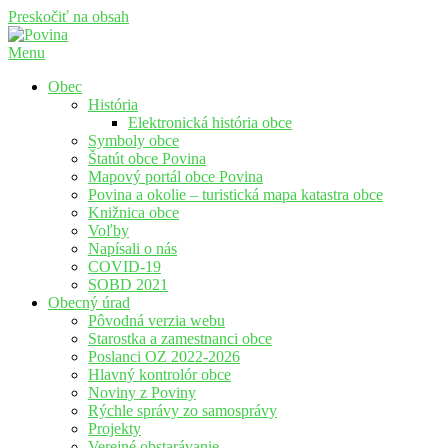
Preskočiť na obsah
Menu
Povina
Oficiálne stránky obce Povina
Obec
História
Elektronická história obce
Symboly obce
Štatút obce Povina
Mapový portál obce Povina
Povina a okolie – turistická mapa katastra obce
Knižnica obce
Voľby
Napísali o nás
COVID-19
SOBD 2021
Obecný úrad
Pôvodná verzia webu
Starostka a zamestnanci obce
Poslanci OZ 2022-2026
Hlavný kontrolór obce
Noviny z Poviny
Rýchle správy zo samosprávy
Projekty
Verejné obstarávanie