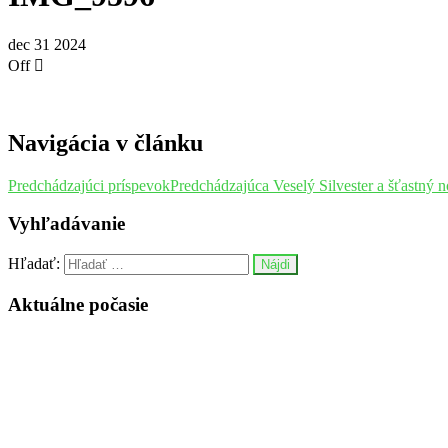
dec
31
2024
Off
Navigácia v článku
Predchádzajúci príspevok
Predchádzajúca
Veselý Silvester a šťastný 
Vyhľadávanie
Hľadať:
Aktuálne počasie