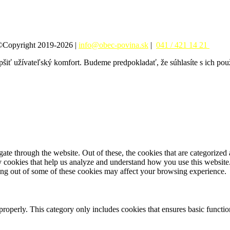
©Copyright 2019-2026 |
info@obec-povina.sk
|
041 / 421 14 21
pšiť užívateľský komfort. Budeme predpokladať, že súhlasíte s ich po
e through the website. Out of these, the cookies that are categorized a
rty cookies that help us analyze and understand how you use this websit
ting out of some of these cookies may affect your browsing experience.
properly. This category only includes cookies that ensures basic functio