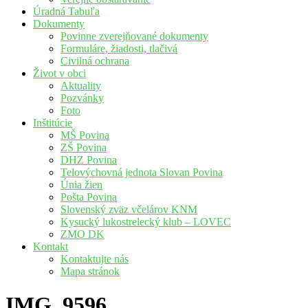
Úradná Tabuľa
Dokumenty
Povinne zverejňované dokumenty
Formuláre, žiadosti, tlačivá
Civilná ochrana
Život v obci
Aktuality
Pozvánky
Foto
Inštitúcie
MŠ Povina
ZŠ Povina
DHZ Povina
Telovýchovná jednota Slovan Povina
Únia žien
Pošta Povina
Slovenský zväz včelárov KNM
Kysucký lukostrelecký klub – LOVEC
ZMO DK
Kontakt
Kontaktujte nás
Mapa stránok
IMG_9596