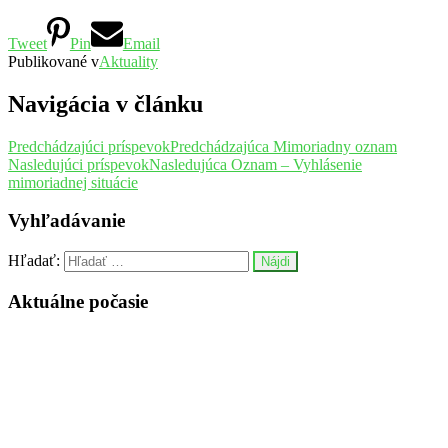
Tweet
Pin
Email
Publikované v
Aktuality
Navigácia v článku
Predchádzajúci príspevok
Predchádzajúca
Mimoriadny oznam
Nasledujúci príspevok
Nasledujúca
Oznam – Vyhlásenie
mimoriadnej situácie
Vyhľadávanie
Hľadať:
Aktuálne počasie