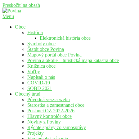
Preskočiť na obsah
Menu
Povina
Oficiálne stránky obce Povina
Obec
História
Elektronická história obce
Symboly obce
Štatút obce Povina
Mapový portál obce Povina
Povina a okolie – turistická mapa katastra obce
Knižnica obce
Voľby
Napísali o nás
COVID-19
SOBD 2021
Obecný úrad
Pôvodná verzia webu
Starostka a zamestnanci obce
Poslanci OZ 2022-2026
Hlavný kontrolór obce
Noviny z Poviny
Rýchle správy zo samosprávy
Projekty
Verejné obstarávanie