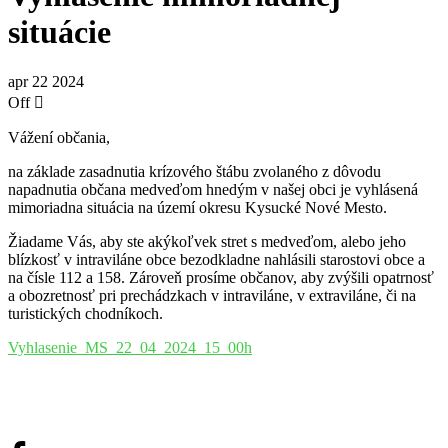
situácie
apr
22
2024
Off
Vážení občania,
na základe zasadnutia krízového štábu zvolaného z dôvodu
napadnutia občana medveďom hnedým v našej obci je vyhlásená
mimoriadna situácia na území okresu Kysucké Nové Mesto.
Žiadame Vás, aby ste akýkoľvek stret s medveďom, alebo jeho
blízkosť v intraviláne obce bezodkladne nahlásili starostovi obce a
na čísle 112 a 158. Zároveň prosíme občanov, aby zvýšili opatrnosť
a obozretnosť pri prechádzkach v intraviláne, v extraviláne, či na
turistických chodníkoch.
Vyhlasenie_MS_22_04_2024_15_00h