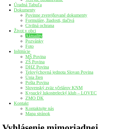
Úradná Tabuľa
Dokumenty
Povinne zverejňované dokumenty
Formuláre, žiadosti, tlačivá
Civilná ochrana
Život v obci
Aktuality
Pozvánky
Foto
Inštitúcie
MŠ Povina
ZŠ Povina
DHZ Povina
Telovýchovná jednota Slovan Povina
Únia žien
Pošta Povina
Slovenský zväz včelárov KNM
Kysucký lukostrelecký klub – LOVEC
ZMO DK
Kontakt
Kontaktujte nás
Mapa stránok
Vyhlásenie mimoriadnej