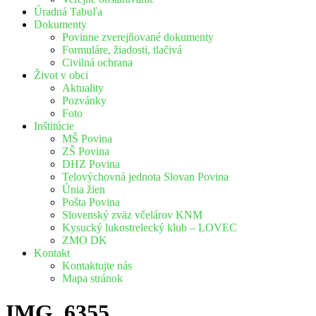
Úradná Tabuľa
Dokumenty
Povinne zverejňované dokumenty
Formuláre, žiadosti, tlačivá
Civilná ochrana
Život v obci
Aktuality
Pozvánky
Foto
Inštitúcie
MŠ Povina
ZŠ Povina
DHZ Povina
Telovýchovná jednota Slovan Povina
Únia žien
Pošta Povina
Slovenský zväz včelárov KNM
Kysucký lukostrelecký klub – LOVEC
ZMO DK
Kontakt
Kontaktujte nás
Mapa stránok
IMG_6355