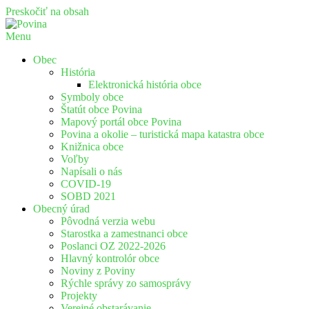
Preskočiť na obsah
Menu
Povina
Oficiálne stránky obce Povina
Obec
História
Elektronická história obce
Symboly obce
Štatút obce Povina
Mapový portál obce Povina
Povina a okolie – turistická mapa katastra obce
Knižnica obce
Voľby
Napísali o nás
COVID-19
SOBD 2021
Obecný úrad
Pôvodná verzia webu
Starostka a zamestnanci obce
Poslanci OZ 2022-2026
Hlavný kontrolór obce
Noviny z Poviny
Rýchle správy zo samosprávy
Projekty
Verejné obstarávanie