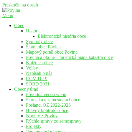
Preskočiť na obsah
Menu
Povina
Oficiálne stránky obce Povina
Obec
História
Elektronická história obce
Symboly obce
Štatút obce Povina
Mapový portál obce Povina
Povina a okolie – turistická mapa katastra obce
Knižnica obce
Voľby
Napísali o nás
COVID-19
SOBD 2021
Obecný úrad
Pôvodná verzia webu
Starostka a zamestnanci obce
Poslanci OZ 2022-2026
Hlavný kontrolór obce
Noviny z Poviny
Rýchle správy zo samosprávy
Projekty
Verejné obstarávanie