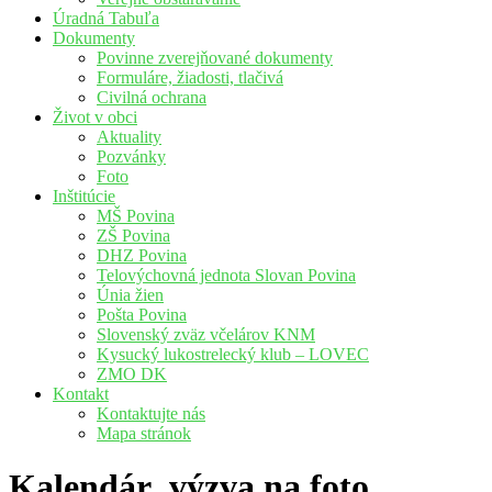
Úradná Tabuľa
Dokumenty
Povinne zverejňované dokumenty
Formuláre, žiadosti, tlačivá
Civilná ochrana
Život v obci
Aktuality
Pozvánky
Foto
Inštitúcie
MŠ Povina
ZŠ Povina
DHZ Povina
Telovýchovná jednota Slovan Povina
Únia žien
Pošta Povina
Slovenský zväz včelárov KNM
Kysucký lukostrelecký klub – LOVEC
ZMO DK
Kontakt
Kontaktujte nás
Mapa stránok
Kalendár_výzva na foto