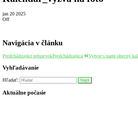
jan
20
2025
Off
Navigácia v článku
Predchádzajúci príspevok
Predchádzajúca
Vytvor s nami obecný ka
Vyhľadávanie
Hľadať:
Aktuálne počasie