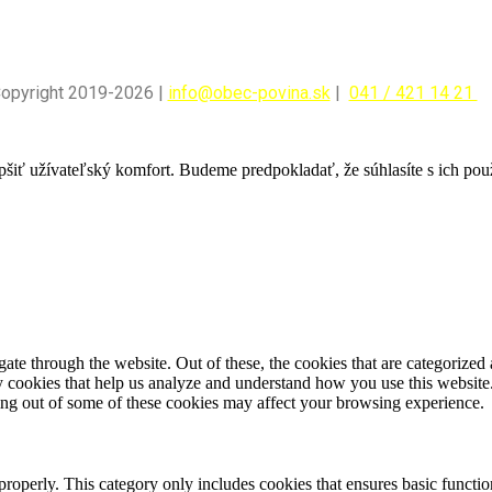
Copyright 2019-2026 |
info@obec-povina.sk
|
041 / 421 14 21
pšiť užívateľský komfort. Budeme predpokladať, že súhlasíte s ich po
e through the website. Out of these, the cookies that are categorized a
rty cookies that help us analyze and understand how you use this websit
ting out of some of these cookies may affect your browsing experience.
properly. This category only includes cookies that ensures basic functio