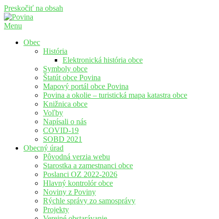
Preskočiť na obsah
Menu
Povina
Oficiálne stránky obce Povina
Obec
História
Elektronická história obce
Symboly obce
Štatút obce Povina
Mapový portál obce Povina
Povina a okolie – turistická mapa katastra obce
Knižnica obce
Voľby
Napísali o nás
COVID-19
SOBD 2021
Obecný úrad
Pôvodná verzia webu
Starostka a zamestnanci obce
Poslanci OZ 2022-2026
Hlavný kontrolór obce
Noviny z Poviny
Rýchle správy zo samosprávy
Projekty
Verejné obstarávanie