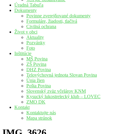
Úradná Tabuľa
Dokumenty
Povinne zverejňované dokumenty
Formuláre, žiadosti, tlačivá
Civilná ochrana
Život v obci
Aktuality
Pozvánky
Foto
Inštitúcie
MŠ Povina
ZŠ Povina
DHZ Povina
Telovýchovná jednota Slovan Povina
Únia žien
Pošta Povina
Slovenský zväz včelárov KNM
Kysucký lukostrelecký klub – LOVEC
ZMO DK
Kontakt
Kontaktujte nás
Mapa stránok
IMG_3626