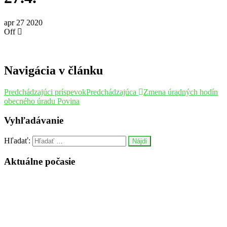
apr
27
2020
Off
Navigácia v článku
Predchádzajúci príspevok
Predchádzajúca
Zmena úradných hodín
obecného úradu Povina
Vyhľadávanie
Hľadať:
Aktuálne počasie