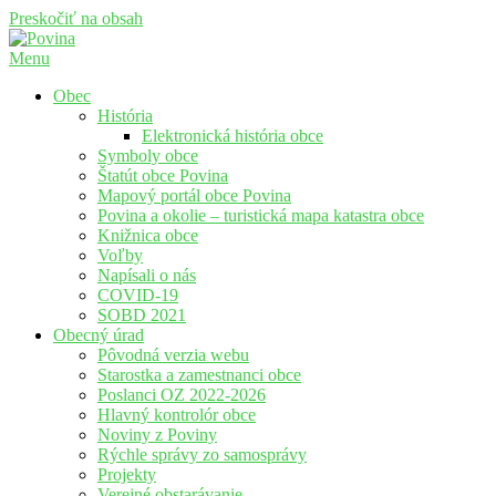
Preskočiť na obsah
Menu
Povina
Oficiálne stránky obce Povina
Obec
História
Elektronická história obce
Symboly obce
Štatút obce Povina
Mapový portál obce Povina
Povina a okolie – turistická mapa katastra obce
Knižnica obce
Voľby
Napísali o nás
COVID-19
SOBD 2021
Obecný úrad
Pôvodná verzia webu
Starostka a zamestnanci obce
Poslanci OZ 2022-2026
Hlavný kontrolór obce
Noviny z Poviny
Rýchle správy zo samosprávy
Projekty
Verejné obstarávanie