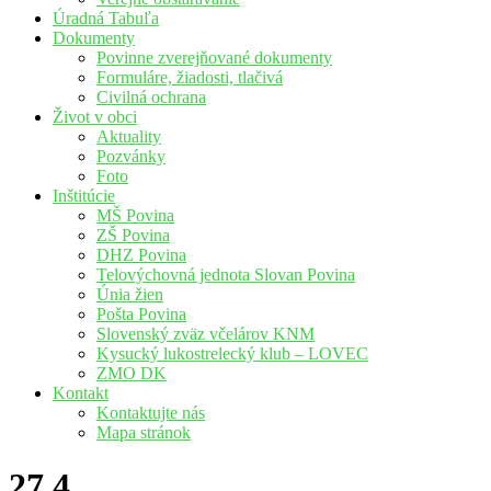
Úradná Tabuľa
Dokumenty
Povinne zverejňované dokumenty
Formuláre, žiadosti, tlačivá
Civilná ochrana
Život v obci
Aktuality
Pozvánky
Foto
Inštitúcie
MŠ Povina
ZŠ Povina
DHZ Povina
Telovýchovná jednota Slovan Povina
Únia žien
Pošta Povina
Slovenský zväz včelárov KNM
Kysucký lukostrelecký klub – LOVEC
ZMO DK
Kontakt
Kontaktujte nás
Mapa stránok
27.4.