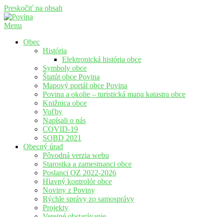
Preskočiť na obsah
Menu
Povina
Oficiálne stránky obce Povina
Obec
História
Elektronická história obce
Symboly obce
Štatút obce Povina
Mapový portál obce Povina
Povina a okolie – turistická mapa katastra obce
Knižnica obce
Voľby
Napísali o nás
COVID-19
SOBD 2021
Obecný úrad
Pôvodná verzia webu
Starostka a zamestnanci obce
Poslanci OZ 2022-2026
Hlavný kontrolór obce
Noviny z Poviny
Rýchle správy zo samosprávy
Projekty
Verejné obstarávanie