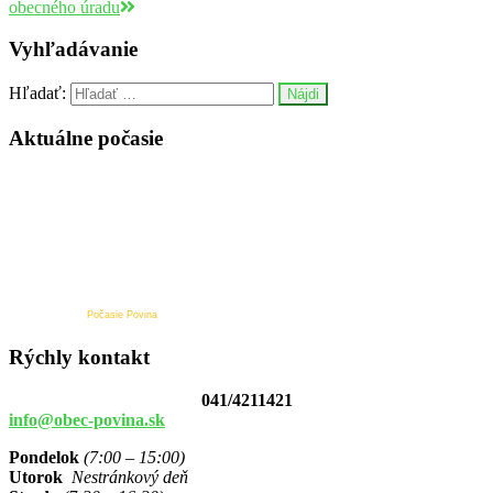
obecného úradu
Vyhľadávanie
Hľadať:
Aktuálne počasie
Počasie Povina
Rýchly kontakt
041/4211421
info@obec-povina.sk
Pondelok
(7:00 – 15:00)
Utorok
Nestránkový deň