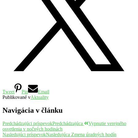
Tweet
Pin
Email
Publikované v
Aktuality
Navigácia v článku
Predchádzajúci príspevok
Predchádzajúca
Vypnutie verejného
osvetlenia v nočných hodinách
Nasledujúci príspevok
Nasledujúca
Zmena úradných hodín