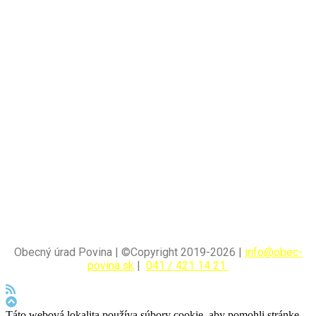
Obecný úrad Povina | ©Copyright 2019-2026 |
info@obec-
povina.sk
|
041 / 421 14 21
Táto webová lokalita používa súbory cookie, aby pomohli stránke