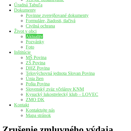
Úradná Tabuľa
Dokumenty
Povinne zverejňované dokumenty
Formuláre, žiadosti, tlačivá
Civilná ochrana
Život v obci
Aktuality
Pozvánky
Foto
Inštitúcie
MŠ Povina
ZŠ Povina
DHZ Povina
Telovýchovná jednota Slovan Povina
Únia žien
Pošta Povina
Slovenský zväz včelárov KNM
Kysucký lukostrelecký klub – LOVEC
ZMO DK
Kontakt
Kontaktujte nás
Mapa stránok
Zrušenie zmluvného výdaja