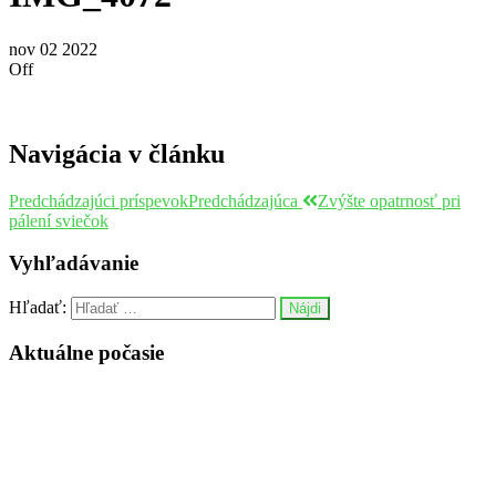
nov
02
2022
Off
Navigácia v článku
Predchádzajúci príspevok
Predchádzajúca
Zvýšte opatrnosť pri
pálení sviečok
Vyhľadávanie
Hľadať:
Aktuálne počasie