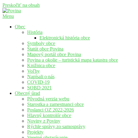
Preskočiť na obsah
Menu
Povina
Oficiálne stránky obce Povina
Obec
História
Elektronická história obce
Symboly obce
Štatút obce Povina
Mapový portál obce Povina
Povina a okolie – turistická mapa katastra obce
Knižnica obce
Voľby
Napísali o nás
COVID-19
SOBD 2021
Obecný úrad
Pôvodná verzia webu
Starostka a zamestnanci obce
Poslanci OZ 2022-2026
Hlavný kontrolór obce
Noviny z Poviny
Rýchle správy zo samosprávy
Projekty
Verejné obstarávanie