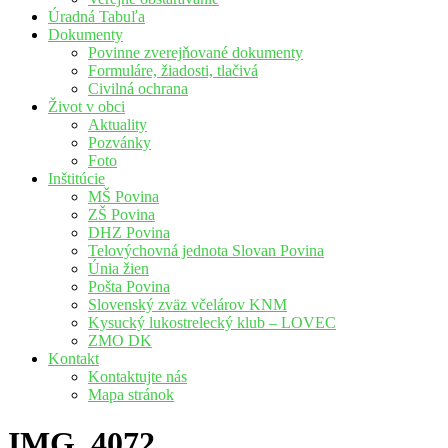
Úradná Tabuľa
Dokumenty
Povinne zverejňované dokumenty
Formuláre, žiadosti, tlačivá
Civilná ochrana
Život v obci
Aktuality
Pozvánky
Foto
Inštitúcie
MŠ Povina
ZŠ Povina
DHZ Povina
Telovýchovná jednota Slovan Povina
Únia žien
Pošta Povina
Slovenský zväz včelárov KNM
Kysucký lukostrelecký klub – LOVEC
ZMO DK
Kontakt
Kontaktujte nás
Mapa stránok
IMG_4072